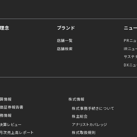
理念
ブランド
ニュ
店舗一覧
PRニ
店舗検索
IRニュ
サステ
DXニュ
算情報
株式情報
価証券報告書
株式事務手続きについて
務情報
株主総会
決算レビュー
アナリストカバレッジ
月次売上高レポート
株式取扱規則