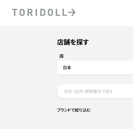
Skip to content
Return to Nav
店舗を探す
Submit a search.
PRニュース
中長期経営計画
ライブラリ
ファイナンス戦略
トリドールのサステナビ
国
デジタルトランス
粟田社長が語る
日本
フォーメーション戦略
トリドールのサステナビ
粟田社長が語るトリドール
ステークホルダーとの
コミュニケーション
DXビジョン2028
トリドールのDX ～これま
ブランドで絞り込む