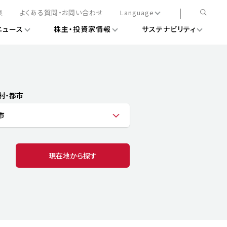
集
よくある質問・お問い合わせ
Language
ニュース
株主・投資家情報
サステナビリティ
日本語
English
簡体中文
情報
ある経営基盤の構築
DXニュース
務手続きについて
レート・ガバナンス
村・都市
会
ライアンス
市
ストカバレッジ
マネジメント
扱規則
情報
告
ィナビリティデータ
現在地から探す
待について
スタンダード対照表
項
調査用インデックス
レンダー
評価
通信