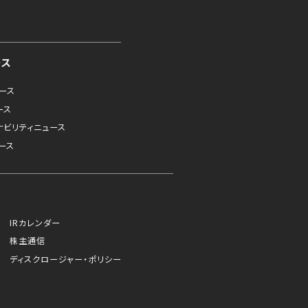
ース
ュース
ース
ナビリティニュース
ース
IRカレンダー
株主通信
ディスクロージャー・ポリシー