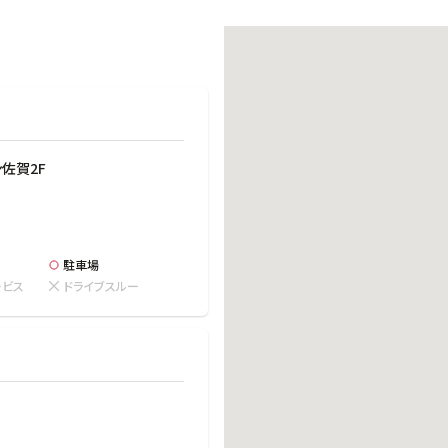
働きがいのある職場環境
ディス
人材基本データ
労働安全衛生への取り組み
サプライチェーンマネジメント
社会貢献活動
佐賀2F
駐車場
ービス
ドライブスルー