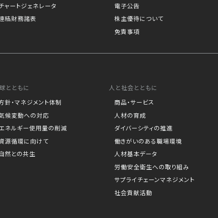
チャートジェネレータ
電子公告
連結財務諸表
株主優待について
免責事項
球とともに
人と社会とともに
方針・マネジメント体制
商品・サービス
気候変動への対応
人材の育成
エネルギー使用量の削減
ダイバーシティの推進
資源循環に向けて
働きがいのある職場環境
自然との共生
人材基本データ
労働安全衛生への取り組み
サプライチェーンマネジメント
社会貢献活動