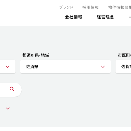
ブランド
採用情報
物件情報募
会社情報
経営理念
IRニュース
決算情報
地球とともに
サステナビリティニュース
株式
責任
方針・マネジメント体制
株式事
コーポ
リティ
有価証券報告書
都道府県・地域
市区町
気候変動への対応
株主総
コンプ
財務情報
佐賀県
佐賀
資源循環に向けて
アナリ
リスク
リティ
決算レビュー
エネルギー使用量の削減
株式取
リスク
DX
月次売上高レポート
自然との共生
電子公
サステ
チャートジェネレータ
株主優
人と社会とともに
GRI
でとこれから～
連結財務諸表
免責事
商品・サービス
ESG
IRカ
人材の育成
外部
ダイバーシティの推進
株主