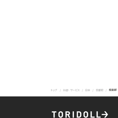
相楽郡
トップ
お店・ サービス
日本
京都府