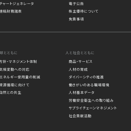
チャートジェネレータ
電子公告
連結財務諸表
株主優待について
免責事項
球とともに
人と社会とともに
方針・マネジメント体制
商品・サービス
気候変動への対応
人材の育成
エネルギー使用量の削減
ダイバーシティの推進
資源循環に向けて
働きがいのある職場環境
自然との共生
人材基本データ
労働安全衛生への取り組み
サプライチェーンマネジメント
社会貢献活動