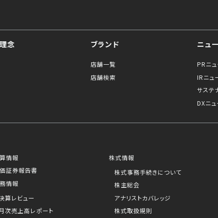
理念
ブランド
ニュ
店舗一覧
PRニ
店舗検索
IRニュ
サステ
DXニュ
算情報
株式情報
価証券報告書
株式事務手続きについて
務情報
株主総会
決算レビュー
アナリストカバレッジ
月次売上高レポート
株式取扱規則