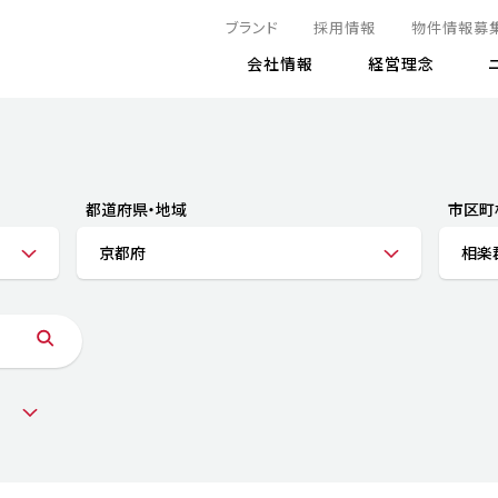
ブランド
採用情報
物件情報募
会社情報
経営理念
IRニュース
決算情報
地球とともに
サステナビリティニュース
株式
責任
方針・マネジメント体制
株式事
コーポ
リティ
有価証券報告書
都道府県・地域
市区町
気候変動への対応
株主総
コンプ
財務情報
京都府
相楽
資源循環に向けて
アナリ
リスク
リティ
決算レビュー
エネルギー使用量の削減
株式取
リスク
DX
月次売上高レポート
自然との共生
電子公
サステ
チャートジェネレータ
株主優
人と社会とともに
GRI
でとこれから～
連結財務諸表
免責事
商品・サービス
ESG
IRカ
人材の育成
外部
ダイバーシティの推進
株主