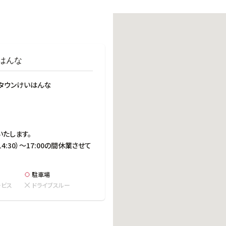
働きがいのある職場環境
ディス
人材基本データ
労働安全衛生への取り組み
サプライチェーンマネジメント
はんな
社会貢献活動
ラタウンけいはんな
たします。

4:30）～17:00の間休業させて
駐車場
ービス
ドライブスルー