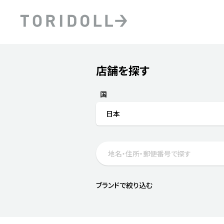
Skip to content
Return to Nav
店舗を探す
Submit a search.
PRニュース
中長期経営計画
ライブラリ
ファイナンス戦略
トリドールのサステナビ
国
デジタルトランス
粟田社長が語る
日本
フォーメーション戦略
トリドールのサステナビ
粟田社長が語るトリドール
ステークホルダーとの
コミュニケーション
DXビジョン2028
トリドールのDX ～これま
ブランドで絞り込む