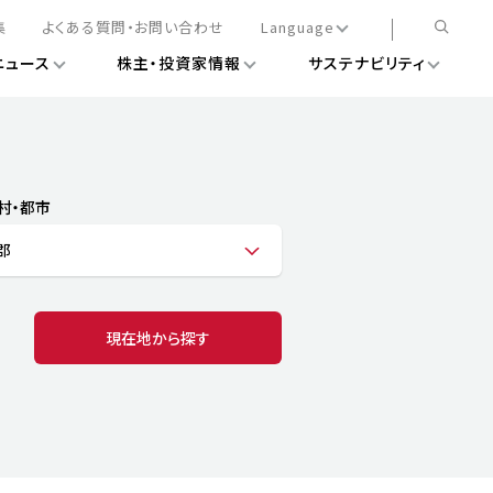
集
よくある質問・お問い合わせ
Language
ニュース
株主・投資家情報
サステナビリティ
日本語
English
簡体中文
情報
ある経営基盤の構築
DXニュース
務手続きについて
レート・ガバナンス
村・都市
会
ライアンス
郡
ストカバレッジ
マネジメント
扱規則
情報
告
ィナビリティデータ
現在地から探す
待について
スタンダード対照表
項
調査用インデックス
レンダー
評価
通信