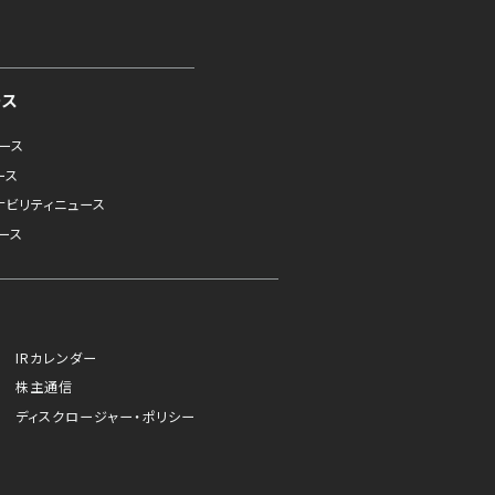
ース
ュース
ース
ナビリティニュース
ース
IRカレンダー
株主通信
ディスクロージャー・ポリシー