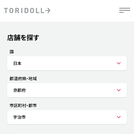
Skip to content
Return to Nav
店舗を探す
Submit a search.
PRニュース
中長期経営計画
ライブラリ
IRニュース
決
地
方針
ファイナンス戦略
トリドールのサステナビリティ
有
国
気
デジタルトランス
粟田社長が語る
財
日本
資
会社情報
フォーメーション戦略
トリドールのサステナビリティ
決
エ
粟田社長が語るトリドールDX
都道府県・地域
ステークホルダーとの
月
自
経営理念
コミュニケーション
DXビジョン2028
チ
京都府
人
トリドールのDX ～これまでとこれから～
連
ニュース
商品
市区町村・都市
人
宇治市
株主・投資家情報
ダ
働