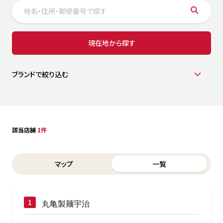
サステナビリティ
人
労
サプ
ブランド
店舗検索
現在地から探す
社
店舗一覧
採用情報
よくある質問・お問い合わせ
ブランドで絞り込む
日本語
English
简体中文
該当店舗
1件
Switch between List and Map view for search results
マップ
一覧
丸亀製麺宇治