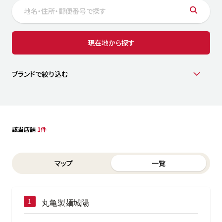
サステナビリティ
人
労
サプ
ブランド
店舗検索
現在地から探す
社
店舗一覧
採用情報
よくある質問・お問い合わせ
ブランドで絞り込む
日本語
English
简体中文
該当店舗
1件
Switch between List and Map view for search results
マップ
一覧
丸亀製麺城陽