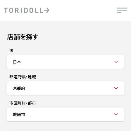
Skip to content
Return to Nav
店舗を探す
Submit a search.
PRニュース
中長期経営計画
ライブラリ
IRニュース
決
地
方針
ファイナンス戦略
トリドールのサステナビリティ
有
国
気
デジタルトランス
粟田社長が語る
財
日本
資
会社情報
フォーメーション戦略
トリドールのサステナビリティ
決
エ
粟田社長が語るトリドールDX
都道府県・地域
ステークホルダーとの
月
自
経営理念
コミュニケーション
DXビジョン2028
チ
京都府
人
トリドールのDX ～これまでとこれから～
連
ニュース
商品
市区町村・都市
人
城陽市
株主・投資家情報
ダ
働