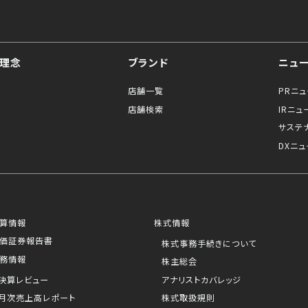
理念
ブランド
ニュ
店舗一覧
PRニ
店舗検索
IRニュ
サステ
DXニュ
算情報
株式情報
価証券報告書
株式事務手続きについて
務情報
株主総会
決算レビュー
アナリストカバレッジ
月次売上高レポート
株式取扱規則