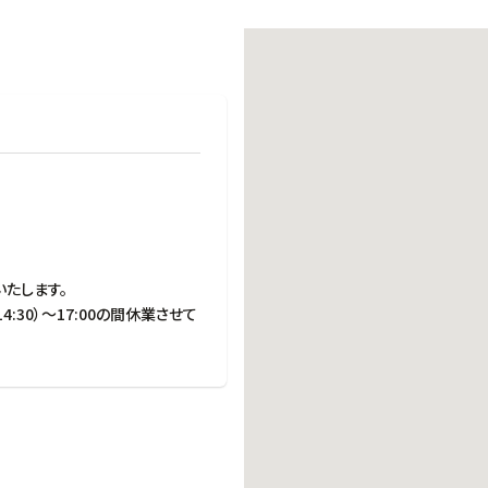
働きがいのある職場環境
ディス
人材基本データ
労働安全衛生への取り組み
サプライチェーンマネジメント
社会貢献活動
たします。

4:30）～17:00の間休業させて