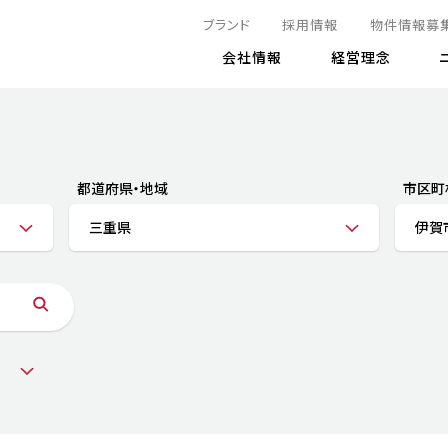
ブランド
採用情報
物件情報募
会社情報
経営理念
IRニュース
決算情報
地球とともに
サステナビリティニュース
株式
責任
方針・マネジメント体制
株式事
コーポ
リティ
有価証券報告書
都道府県・地域
市区町
気候変動への対応
株主総
コンプ
財務情報
三重県
伊賀
資源循環に向けて
アナリ
リスク
リティ
決算レビュー
エネルギー使用量の削減
株式取
リスク
DX
月次売上高レポート
自然との共生
電子公
サステ
チャートジェネレータ
株主優
人と社会とともに
GRI
でとこれから～
連結財務諸表
免責事
商品・サービス
ESG
IRカ
人材の育成
外部
ダイバーシティの推進
株主