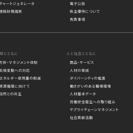
チャートジェネレータ
電子公告
連結財務諸表
株主優待について
免責事項
球とともに
人と社会とともに
方針・マネジメント体制
商品・サービス
気候変動への対応
人材の育成
エネルギー使用量の削減
ダイバーシティの推進
資源循環に向けて
働きがいのある職場環境
自然との共生
人材基本データ
労働安全衛生への取り組み
サプライチェーンマネジメント
社会貢献活動