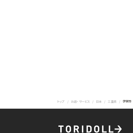
伊賀市
トップ
お店・ サービス
日本
三重県