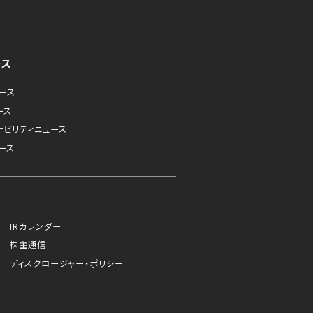
ース
ュース
ース
ナビリティニュース
ース
IRカレンダー
株主通信
ディスクロージャー・ポリシー