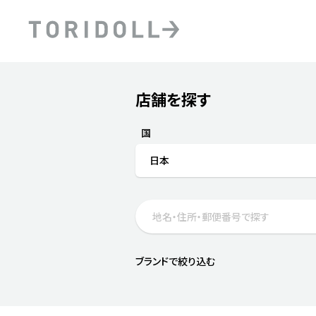
Skip to content
Return to Nav
店舗を探す
Submit a search.
PRニュース
中長期経営計画
ライブラリ
ファイナンス戦略
トリドールのサステナビ
国
デジタルトランス
粟田社長が語る
日本
フォーメーション戦略
トリドールのサステナビ
粟田社長が語るトリドール
ステークホルダーとの
コミュニケーション
DXビジョン2028
トリドールのDX ～これま
ブランドで絞り込む