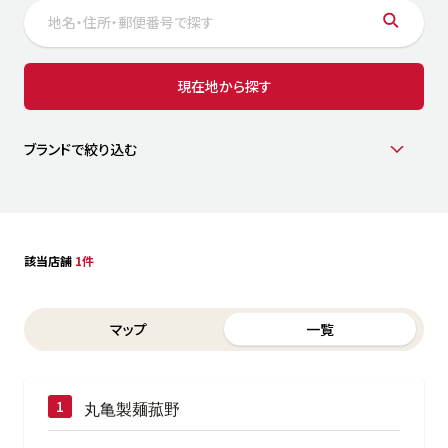
サステナビリティ
人
労
サプ
ブランド
店舗検索
現在地から探す
社
店舗一覧
採用情報
よくある質問・お問い合わせ
ブランドで絞り込む
日本語
English
简体中文
該当店舗
1件
Switch between List and Map view for search results
マップ
一覧
丸亀製麺菰野