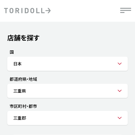
Skip to content
Return to Nav
店舗を探す
Submit a search.
PRニュース
中長期経営計画
ライブラリ
IRニュース
決
地
方針
ファイナンス戦略
トリドールのサステナビリティ
有
国
気
デジタルトランス
粟田社長が語る
財
日本
資
会社情報
フォーメーション戦略
トリドールのサステナビリティ
決
エ
粟田社長が語るトリドールDX
都道府県・地域
ステークホルダーとの
月
自
経営理念
コミュニケーション
DXビジョン2028
チ
三重県
人
トリドールのDX ～これまでとこれから～
連
ニュース
商品
市区町村・都市
人
三重郡
株主・投資家情報
ダ
働