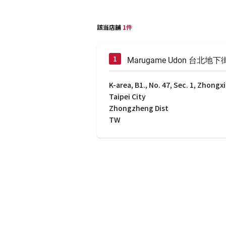
該当店舗
1件
Marugame Udon 台北地下
K-area, B1., No. 47, Sec. 1, Zhongx
Taipei City
Zhongzheng Dist
TW