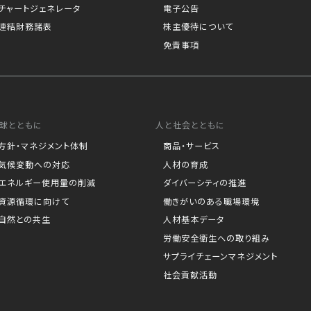
チャートジェネレータ
電子公告
連結財務諸表
株主優待について
免責事項
球とともに
人と社会とともに
方針・マネジメント体制
商品・サービス
気候変動への対応
人材の育成
エネルギー使用量の削減
ダイバーシティの推進
資源循環に向けて
働きがいのある職場環境
自然との共生
人材基本データ
労働安全衛生への取り組み
サプライチェーンマネジメント
社会貢献活動