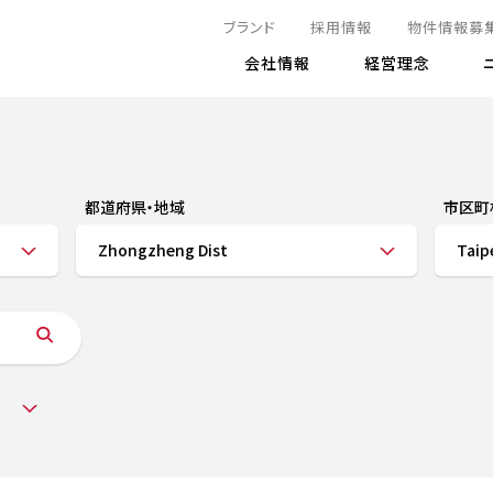
ブランド
採用情報
物件情報募
会社情報
経営理念
IRニュース
決算情報
地球とともに
サステナビリティニュース
株式
責任
方針・マネジメント体制
株式事
コーポ
リティ
有価証券報告書
都道府県・地域
市区町
気候変動への対応
株主総
コンプ
財務情報
Zhongzheng Dist
Taipe
資源循環に向けて
アナリ
リスク
リティ
決算レビュー
エネルギー使用量の削減
株式取
リスク
DX
月次売上高レポート
自然との共生
電子公
サステ
チャートジェネレータ
株主優
人と社会とともに
GRI
でとこれから～
連結財務諸表
免責事
商品・サービス
ESG
IRカ
人材の育成
外部
ダイバーシティの推進
株主