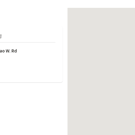
働きがいのある職場環境
ディス
人材基本データ
労働安全衛生への取り組み
サプライチェーンマネジメント
街
社会貢献活動
iao W. Rd