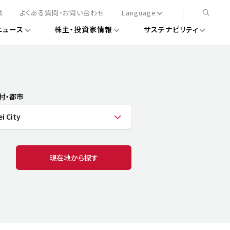
集
よくある質問・お問い合わせ
Language
ニュース
株主・投資家情報
サステナビリティ
日本語
English
簡体中文
情報
ある経営基盤の構築
DXニュース
務手続きについて
レート・ガバナンス
村・都市
会
ライアンス
i City
ストカバレッジ
マネジメント
扱規則
情報
告
ィナビリティデータ
現在地から探す
待について
スタンダード対照表
項
調査用インデックス
レンダー
評価
通信