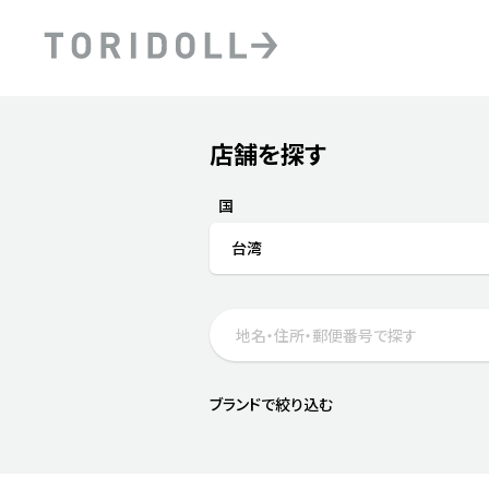
Skip to content
Return to Nav
店舗を探す
Submit a search.
PRニュース
中長期経営計画
ライブラリ
ファイナンス戦略
トリドールのサステナビ
国
デジタルトランス
粟田社長が語る
台湾
フォーメーション戦略
トリドールのサステナビ
粟田社長が語るトリドール
ステークホルダーとの
コミュニケーション
DXビジョン2028
トリドールのDX ～これま
ブランドで絞り込む