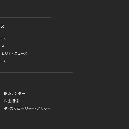
ース
ュース
ース
ナビリティニュース
ース
IRカレンダー
株主通信
ディスクロージャー・ポリシー