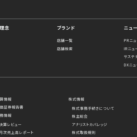
理念
ブランド
ニュ
店舗一覧
PRニ
店舗検索
IRニュ
サステ
DXニュ
算情報
株式情報
価証券報告書
株式事務手続きについて
務情報
株主総会
決算レビュー
アナリストカバレッジ
月次売上高レポート
株式取扱規則