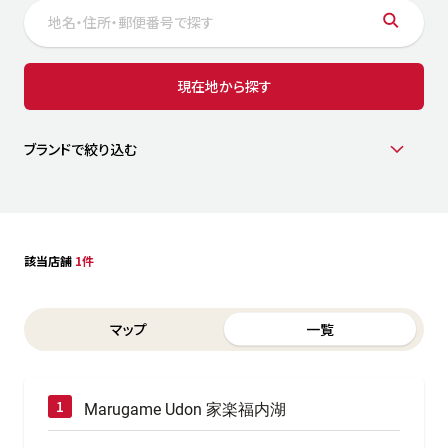
サステナビリティ
人
労
サプ
ブランド
店舗検索
現在地から探す
社
店舗一覧
採用情報
よくある質問・お問い合わせ
ブランドで絞り込む
日本語
English
简体中文
該当店舗
1件
Switch between List and Map view for search results
マップ
一覧
Marugame Udon 家楽福内湖