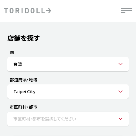
Skip to content
Return to Nav
店舗を探す
Submit a search.
PRニュース
中長期経営計画
ライブラリ
IRニュース
決
地
方針
ファイナンス戦略
トリドールのサステナビリティ
有
国
気
デジタルトランス
粟田社長が語る
財
台湾
資
会社情報
フォーメーション戦略
トリドールのサステナビリティ
決
エ
粟田社長が語るトリドールDX
都道府県・地域
ステークホルダーとの
月
自
経営理念
コミュニケーション
DXビジョン2028
チ
Taipei City
人
トリドールのDX ～これまでとこれから～
連
ニュース
商品
市区町村・都市
人
市区町村・都市を選択してください
株主・投資家情報
ダ
働