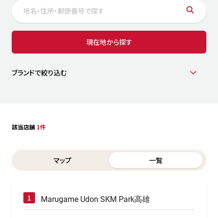
サステナビリティ
人
労
サプ
ブランド
店舗検索
現在地から探す
社
店舗一覧
採用情報
よくある質問・お問い合わせ
ブランドで絞り込む
日本語
English
简体中文
該当店舗
1件
Switch between List and Map view for search results
マップ
一覧
Marugame Udon SKM Park高雄