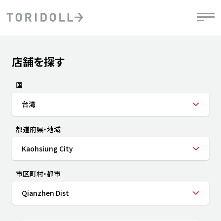
Skip to content
Return to Nav
店舗を探す
Submit a search.
PRニュース
中長期経営計画
ライブラリ
IRニュース
決
地
方針
ファイナンス戦略
トリドールのサステナビリティ
有
国
気
デジタルトランス
粟田社長が語る
財
台湾
資
会社情報
フォーメーション戦略
トリドールのサステナビリティ
決
エ
粟田社長が語るトリドールDX
都道府県・地域
ステークホルダーとの
月
自
経営理念
コミュニケーション
DXビジョン2028
チ
Kaohsiung City
人
トリドールのDX ～これまでとこれから～
連
ニュース
商品
市区町村・都市
人
Qianzhen Dist
株主・投資家情報
ダ
働