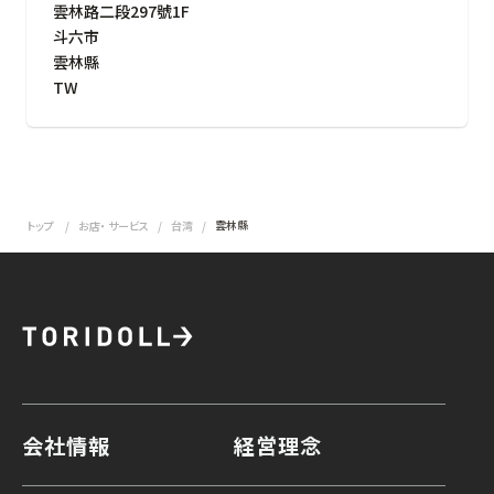
雲林路二段297號1F
斗六市
雲林縣
TW
雲林縣
トップ
お店・ サービス
台湾
会社情報
経営理念