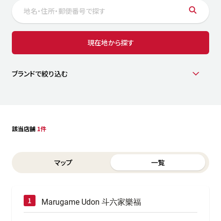
サステナビリティ
人
労
サプ
ブランド
店舗検索
現在地から探す
社
店舗一覧
採用情報
よくある質問・お問い合わせ
ブランドで絞り込む
日本語
English
简体中文
該当店舗
1件
Switch between List and Map view for search results
マップ
一覧
Marugame Udon 斗六家樂福