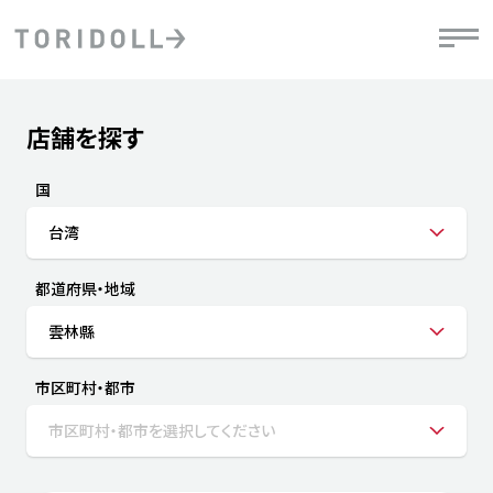
Skip to content
Return to Nav
店舗を探す
Submit a search.
PRニュース
中長期経営計画
ライブラリ
IRニュース
決
地
方針
ファイナンス戦略
トリドールのサステナビリティ
有
国
気
デジタルトランス
粟田社長が語る
財
台湾
資
会社情報
フォーメーション戦略
トリドールのサステナビリティ
決
エ
粟田社長が語るトリドールDX
都道府県・地域
ステークホルダーとの
月
自
経営理念
コミュニケーション
DXビジョン2028
チ
雲林縣
人
トリドールのDX ～これまでとこれから～
連
ニュース
商品
市区町村・都市
人
市区町村・都市を選択してください
株主・投資家情報
ダ
働