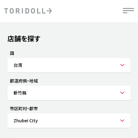
Skip to content
Return to Nav
店舗を探す
Submit a search.
PRニュース
中長期経営計画
ライブラリ
IRニュース
決
地
方針
ファイナンス戦略
トリドールのサステナビリティ
有
国
気
デジタルトランス
粟田社長が語る
財
台湾
資
会社情報
フォーメーション戦略
トリドールのサステナビリティ
決
エ
粟田社長が語るトリドールDX
都道府県・地域
ステークホルダーとの
月
自
経営理念
コミュニケーション
DXビジョン2028
チ
新竹縣
人
トリドールのDX ～これまでとこれから～
連
ニュース
商品
市区町村・都市
人
Zhubei City
株主・投資家情報
ダ
働