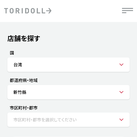
Skip to content
Return to Nav
店舗を探す
Submit a search.
PRニュース
中長期経営計画
ライブラリ
IRニュース
決
地
方針
ファイナンス戦略
トリドールのサステナビリティ
有
国
気
デジタルトランス
粟田社長が語る
財
台湾
資
会社情報
フォーメーション戦略
トリドールのサステナビリティ
決
エ
粟田社長が語るトリドールDX
都道府県・地域
ステークホルダーとの
月
自
経営理念
コミュニケーション
DXビジョン2028
チ
新竹縣
人
トリドールのDX ～これまでとこれから～
連
ニュース
商品
市区町村・都市
人
市区町村・都市を選択してください
株主・投資家情報
ダ
働