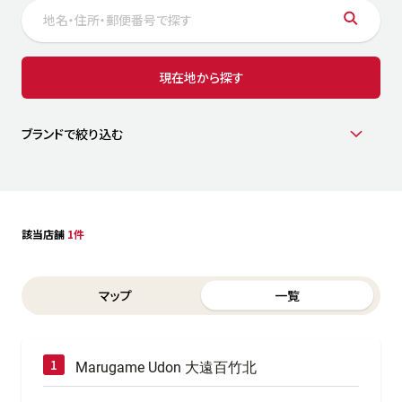
サステナビリティ
人
労
サプ
ブランド
店舗検索
現在地から探す
社
店舗一覧
採用情報
よくある質問・お問い合わせ
ブランドで絞り込む
日本語
English
简体中文
該当店舗
1件
Switch between List and Map view for search results
マップ
一覧
Marugame Udon 大遠百竹北