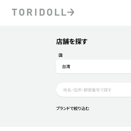
Skip to content
Return to Nav
店舗を探す
Submit a search.
PRニュース
中長期経営計画
ライブラリ
ファイナンス戦略
トリドールのサステナビ
国
デジタルトランス
粟田社長が語る
台湾
フォーメーション戦略
トリドールのサステナビ
粟田社長が語るトリドール
ステークホルダーとの
コミュニケーション
DXビジョン2028
トリドールのDX ～これま
ブランドで絞り込む