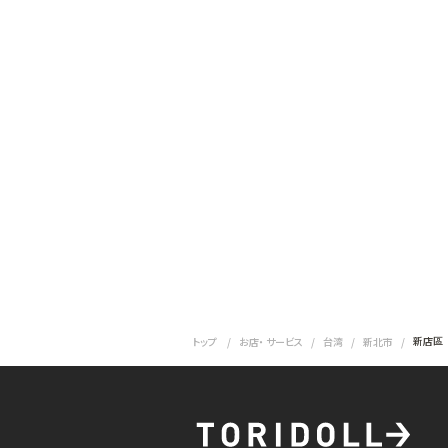
新店區
トップ
お店・ サービス
台湾
新北市