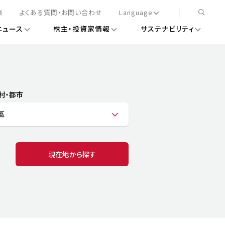
集
よくある質問・お問い合わせ
Language
ニュース
株主・投資家情報
サステナビリティ
日本語
English
簡体中文
情報
ある経営基盤の構築
DXニュース
務手続きについて
レート・ガバナンス
村・都市
会
ライアンス
區
ストカバレッジ
マネジメント
扱規則
情報
告
ィナビリティデータ
現在地から探す
待について
スタンダード対照表
項
調査用インデックス
レンダー
評価
通信