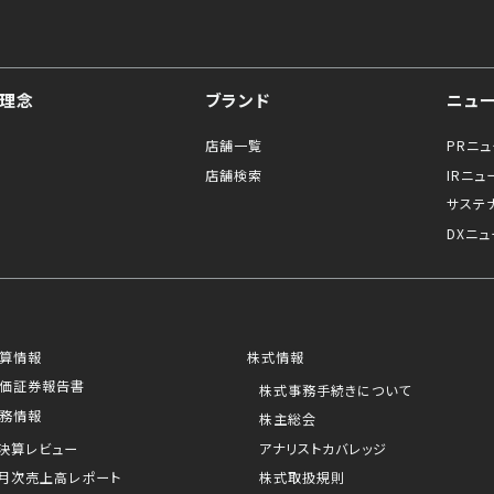
理念
ブランド
ニュ
店舗一覧
PRニ
店舗検索
IRニュ
サステ
DXニュ
算情報
株式情報
価証券報告書
株式事務手続きについて
務情報
株主総会
決算レビュー
アナリストカバレッジ
月次売上高レポート
株式取扱規則