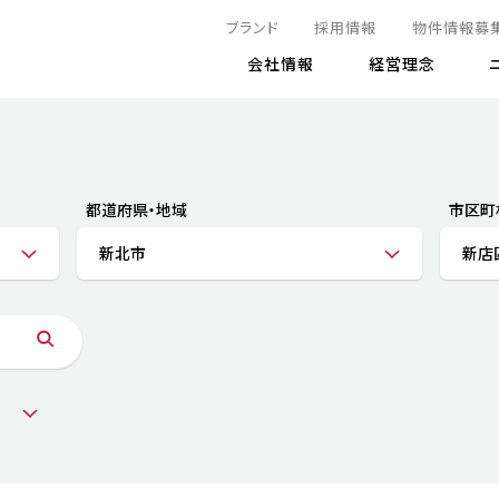
ブランド
採用情報
物件情報募
会社情報
経営理念
IRニュース
決算情報
地球とともに
サステナビリティニュース
株式
責任
方針・マネジメント体制
株式事
コーポ
リティ
有価証券報告書
都道府県・地域
市区町
気候変動への対応
株主総
コンプ
財務情報
新北市
新店
資源循環に向けて
アナリ
リスク
リティ
決算レビュー
エネルギー使用量の削減
株式取
リスク
DX
月次売上高レポート
自然との共生
電子公
サステ
チャートジェネレータ
株主優
人と社会とともに
GRI
でとこれから～
連結財務諸表
免責事
商品・サービス
ESG
IRカ
人材の育成
外部
ダイバーシティの推進
株主