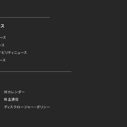
ース
ュース
ース
ナビリティニュース
ース
IRカレンダー
株主通信
ディスクロージャー・ポリシー