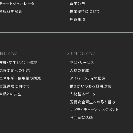
チャートジェネレータ
電子公告
連結財務諸表
株主優待について
免責事項
球とともに
人と社会とともに
方針・マネジメント体制
商品・サービス
気候変動への対応
人材の育成
エネルギー使用量の削減
ダイバーシティの推進
資源循環に向けて
働きがいのある職場環境
自然との共生
人材基本データ
労働安全衛生への取り組み
サプライチェーンマネジメント
社会貢献活動