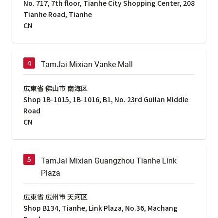
No. 717, 7th floor, Tianhe City Shopping Center, 208
Tianhe Road, Tianhe
CN
TamJai Mixian Vanke Mall
広東省 佛山市 南海区
Shop 1B-1015, 1B-1016, B1, No. 23rd Guilan Middle
Road
CN
TamJai Mixian Guangzhou Tianhe Link
Plaza
広東省 広州市 天河区
Shop B134, Tianhe, Link Plaza, No.36, Machang