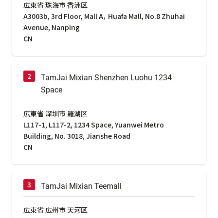
広東省 珠海市 香洲区
A3003b, 3rd Floor, Mall A， Huafa Mall, No.8 Zhuhai
Avenue, Nanping
CN
TamJai Mixian Shenzhen Luohu 1234
Space
広東省 深圳市 羅湖区
L117-1, L117-2, 1234 Space, Yuanwei Metro
Building, No. 3018, Jianshe Road
CN
TamJai Mixian Teemall
広東省 広州市 天河区