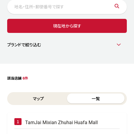
サステナビリティ
人
労
サプ
ブランド
店舗検索
現在地から探す
社
店舗一覧
採用情報
よくある質問・お問い合わせ
ブランドで絞り込む
日本語
English
简体中文
該当店舗
6件
Switch between List and Map view for search results
マップ
一覧
TamJai Mixian Zhuhai Huafa Mall