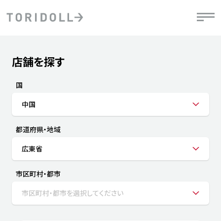
Skip to content
Return to Nav
店舗を探す
Submit a search.
PRニュース
中長期経営計画
ライブラリ
IRニュース
決
地
方針
ファイナンス戦略
トリドールのサステナビリティ
有
国
気
デジタルトランス
粟田社長が語る
財
中国
資
会社情報
フォーメーション戦略
トリドールのサステナビリティ
決
エ
粟田社長が語るトリドールDX
都道府県・地域
ステークホルダーとの
月
自
経営理念
コミュニケーション
DXビジョン2028
チ
広東省
人
トリドールのDX ～これまでとこれから～
連
ニュース
商品
市区町村・都市
人
市区町村・都市を選択してください
株主・投資家情報
ダ
働