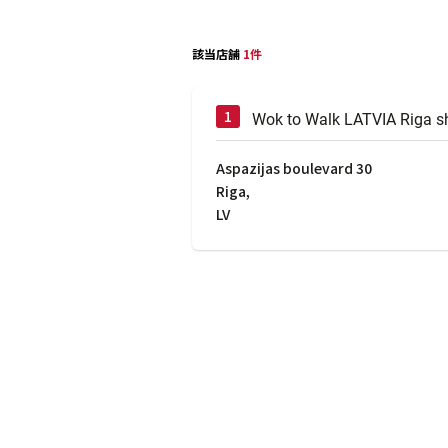
該当店舗
1件
Wok to Walk LATVIA Riga s
Aspazijas boulevard 30
Riga
,
LV