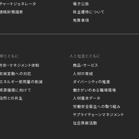
チャートジェネレータ
電子公告
連結財務諸表
株主優待について
免責事項
球とともに
人と社会とともに
方針・マネジメント体制
商品・サービス
気候変動への対応
人材の育成
エネルギー使用量の削減
ダイバーシティの推進
資源循環に向けて
働きがいのある職場環境
自然との共生
人材基本データ
労働安全衛生への取り組み
サプライチェーンマネジメント
社会貢献活動