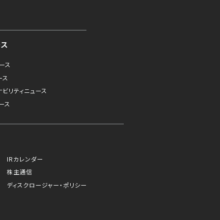
ース
ュース
ース
ナビリティニュース
ース
IRカレンダー
株主通信
ディスクロージャー・ポリシー