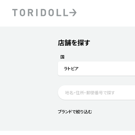
Skip to content
Return to Nav
店舗を探す
Submit a search.
PRニュース
中長期経営計画
ライブラリ
ファイナンス戦略
トリドールのサステナビ
国
デジタルトランス
粟田社長が語る
ラトビア
フォーメーション戦略
トリドールのサステナビ
粟田社長が語るトリドール
ステークホルダーとの
コミュニケーション
DXビジョン2028
トリドールのDX ～これま
ブランドで絞り込む