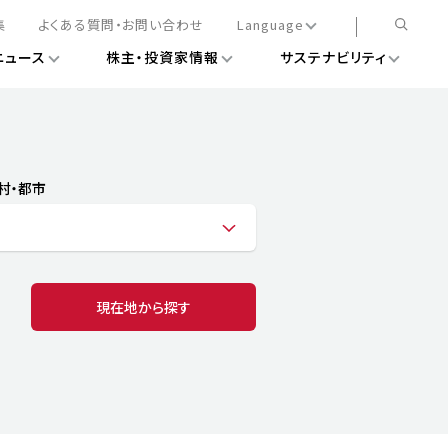
集
よくある質問・お問い合わせ
Language
ニュース
株主・投資家情報
サステナビリティ
日本語
English
簡体中文
情報
ある経営基盤の構築
DXニュース
務手続きについて
レート・ガバナンス
村・都市
会
ライアンス
ストカバレッジ
マネジメント
扱規則
情報
告
ィナビリティデータ
現在地から探す
待について
スタンダード対照表
項
調査用インデックス
レンダー
評価
通信