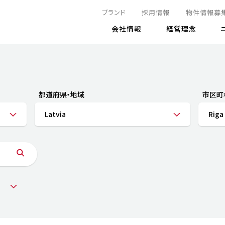
ブランド
採用情報
物件情報募
会社情報
経営理念
IRニュース
決算情報
地球とともに
サステナビリティニュース
株式
責任
方針・マネジメント体制
株式事
コーポ
リティ
有価証券報告書
都道府県・地域
市区町
気候変動への対応
株主総
コンプ
財務情報
Latvia
Riga
資源循環に向けて
アナリ
リスク
リティ
決算レビュー
エネルギー使用量の削減
株式取
リスク
DX
月次売上高レポート
自然との共生
電子公
サステ
チャートジェネレータ
株主優
人と社会とともに
GRI
でとこれから～
連結財務諸表
免責事
商品・サービス
ESG
IRカ
人材の育成
外部
ダイバーシティの推進
株主