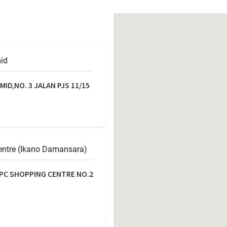
働きがいのある職場環境
ディス
人材基本データ
労働安全衛生への取り組み
サプライチェーンマネジメント
id
社会貢献活動
ID,NO. 3 JALAN PJS 11/15
entre (Ikano Damansara)
IPC SHOPPING CENTRE NO.2