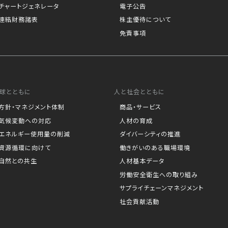
チャートジェネレータ
電子公告
連結財務諸表
株主優待について
免責事項
球とともに
人と社会とともに
方針・マネジメント体制
商品・サービス
気候変動への対応
人材の育成
エネルギー使用量の削減
ダイバーシティの推進
資源循環に向けて
働きがいのある職場環境
自然との共生
人材基本データ
労働安全衛生への取り組み
サプライチェーンマネジメント
社会貢献活動