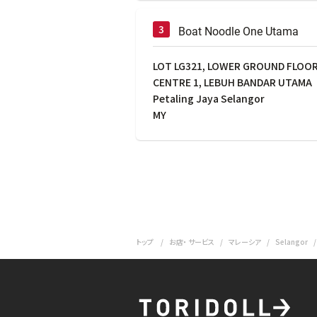
Boat Noodle One Utama
LOT LG321, LOWER GROUND FLOOR
CENTRE 1, LEBUH BANDAR UTAMA
Petaling Jaya Selangor
MY
トップ
お店・ サービス
マレーシア
Selangor