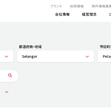
ブランド
採用情報
物件情報募
会社情報
経営理念
IRニュース
決算情報
地球とともに
サステナビリティニュース
株式
責任
方針・マネジメント体制
株式事
コーポ
リティ
有価証券報告書
都道府県・地域
市区町
気候変動への対応
株主総
コンプ
財務情報
Selangor
Peta
資源循環に向けて
アナリ
リスク
リティ
決算レビュー
エネルギー使用量の削減
株式取
リスク
DX
月次売上高レポート
自然との共生
電子公
サステ
チャートジェネレータ
株主優
人と社会とともに
GRI
でとこれから～
連結財務諸表
免責事
商品・サービス
ESG
IRカ
人材の育成
外部
ダイバーシティの推進
株主