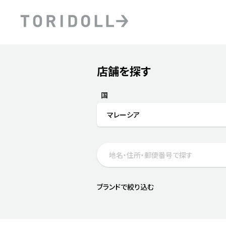
Skip to content
Return to Nav
店舗を探す
Submit a search.
PRニュース
中長期経営計画
ライブラリ
ファイナンス戦略
トリドールのサステナビ
国
デジタルトランス
粟田社長が語る
マレーシア
フォーメーション戦略
トリドールのサステナビ
粟田社長が語るトリドール
ステークホルダーとの
コミュニケーション
DXビジョン2028
トリドールのDX ～これま
ブランドで絞り込む