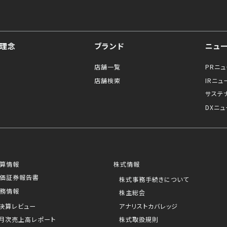
理念
ブランド
ニュ
店舗一覧
PRニ
店舗検索
IRニュ
サステ
DXニュ
算情報
株式情報
価証券報告書
株式事務手続きについて
務情報
株主総会
決算レビュー
アナリストカバレッジ
月次売上高レポート
株式取扱規則