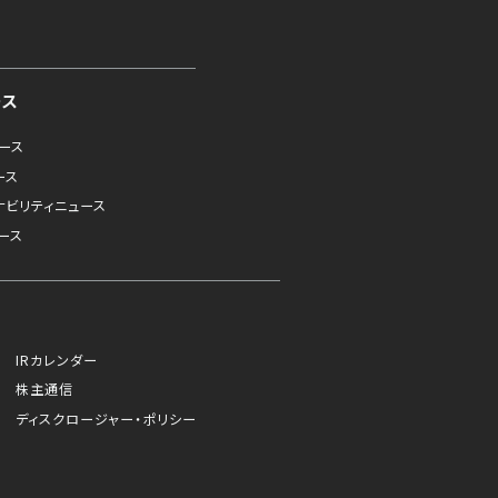
ース
ュース
ース
ナビリティニュース
ース
IRカレンダー
株主通信
ディスクロージャー・ポリシー