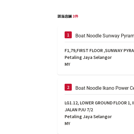
該当店舗
3件
Boat Noodle Sunway Pyram
F1,79,FIRST FLOOR ,SUNWAY PYRAM
Petaling Jaya Selangor
MY
Boat Noodle Ikano Power C
LG1.12, LOWER GROUND FLOOR 1, 
JALAN PJU 7/2
Petaling Jaya Selangor
MY