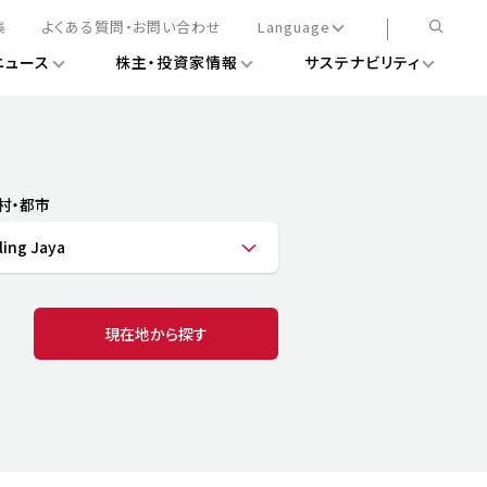
集
よくある質問・お問い合わせ
Language
ニュース
株主・投資家情報
サステナビリティ
日本語
English
簡体中文
情報
ある経営基盤の構築
DXニュース
務手続きについて
レート・ガバナンス
村・都市
会
ライアンス
ling Jaya
ストカバレッジ
マネジメント
扱規則
情報
告
ィナビリティデータ
現在地から探す
待について
スタンダード対照表
項
調査用インデックス
レンダー
評価
通信