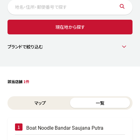
サステナビリティ
人
労
サプ
ブランド
店舗検索
現在地から探す
社
店舗一覧
採用情報
よくある質問・お問い合わせ
ブランドで絞り込む
日本語
English
简体中文
該当店舗
1件
Switch between List and Map view for search results
マップ
一覧
Boat Noodle Bandar Saujana Putra