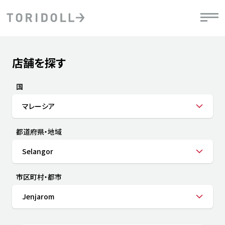
Skip to content
Return to Nav
店舗を探す
Submit a search.
PRニュース
中長期経営計画
ライブラリ
IRニュース
決
地
方針
ファイナンス戦略
トリドールのサステナビリティ
有
国
気
デジタルトランス
粟田社長が語る
財
マレーシア
資
会社情報
フォーメーション戦略
トリドールのサステナビリティ
決
エ
粟田社長が語るトリドールDX
都道府県・地域
ステークホルダーとの
月
自
経営理念
コミュニケーション
DXビジョン2028
チ
Selangor
人
トリドールのDX ～これまでとこれから～
連
ニュース
商品
市区町村・都市
人
Jenjarom
株主・投資家情報
ダ
働