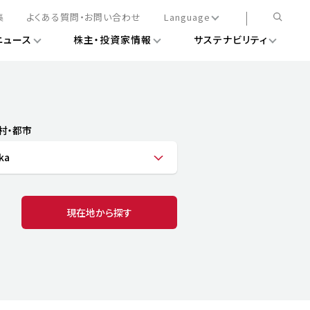
集
よくある質問・お問い合わせ
Language
ニュース
株主・投資家情報
サステナビリティ
日本語
English
簡体中文
情報
ある経営基盤の構築
DXニュース
務手続きについて
レート・ガバナンス
村・都市
会
ライアンス
ka
ストカバレッジ
マネジメント
扱規則
情報
告
ィナビリティデータ
現在地から探す
待について
スタンダード対照表
項
調査用インデックス
レンダー
評価
通信