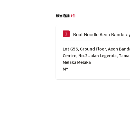
該当店舗
1件
Boat Noodle Aeon Bandara
Lot G56, Ground Floor, Aeon Ban
Centre, No.2 Jalan Legenda, Tama
Melaka Melaka
MY