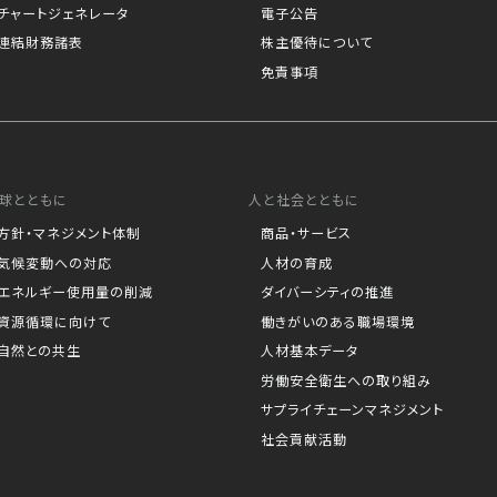
チャートジェネレータ
電子公告
連結財務諸表
株主優待について
免責事項
球とともに
人と社会とともに
方針・マネジメント体制
商品・サービス
気候変動への対応
人材の育成
エネルギー使用量の削減
ダイバーシティの推進
資源循環に向けて
働きがいのある職場環境
自然との共生
人材基本データ
労働安全衛生への取り組み
サプライチェーンマネジメント
社会貢献活動