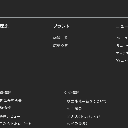
理念
ブランド
ニュ
店舗一覧
PRニ
店舗検索
IRニュ
サステ
DXニュ
算情報
株式情報
価証券報告書
株式事務手続きについて
務情報
株主総会
決算レビュー
アナリストカバレッジ
月次売上高レポート
株式取扱規則