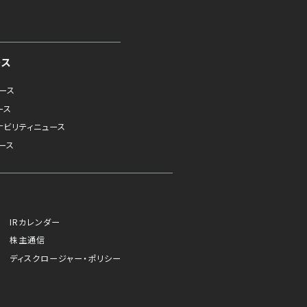
ース
ュース
ース
ナビリティニュース
ース
IRカレンダー
株主通信
ディスクロージャー・ポリシー