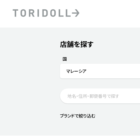
Skip to content
Return to Nav
店舗を探す
Submit a search.
PRニュース
中長期経営計画
ライブラリ
ファイナンス戦略
トリドールのサステナビ
国
デジタルトランス
粟田社長が語る
マレーシア
フォーメーション戦略
トリドールのサステナビ
粟田社長が語るトリドール
ステークホルダーとの
コミュニケーション
DXビジョン2028
トリドールのDX ～これま
ブランドで絞り込む