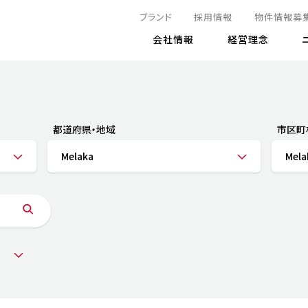
ブランド
採用情報
物件情報募
会社情報
経営理念
IRニュース
決算情報
地球とともに
サステナビリティニュース
株式
責任
方針・マネジメント体制
株式事
コーポ
リティ
有価証券報告書
都道府県・地域
市区町
気候変動への対応
株主総
コンプ
財務情報
Melaka
Mela
資源循環に向けて
アナリ
リスク
リティ
決算レビュー
エネルギー使用量の削減
株式取
リスク
DX
月次売上高レポート
自然との共生
電子公
サステ
チャートジェネレータ
株主優
人と社会とともに
GRI
でとこれから～
連結財務諸表
免責事
商品・サービス
ESG
IRカ
人材の育成
外部
ダイバーシティの推進
株主