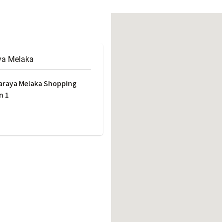
働きがいのある職場環境
ディス
人材基本データ
労働安全衛生への取り組み
サプライチェーンマネジメント
ya Melaka
社会貢献活動
daraya Melaka Shopping
n 1