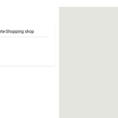
働きがいのある職場環境
ディス
人材基本データ
労働安全衛生への取り組み
サプライチェーンマネジメント
te-Shopping shop
社会貢献活動