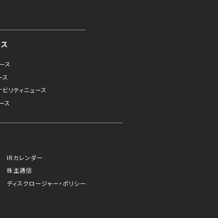
ース
ュース
ース
ナビリティニュース
ース
IRカレンダー
株主通信
ディスクロージャー・ポリシー