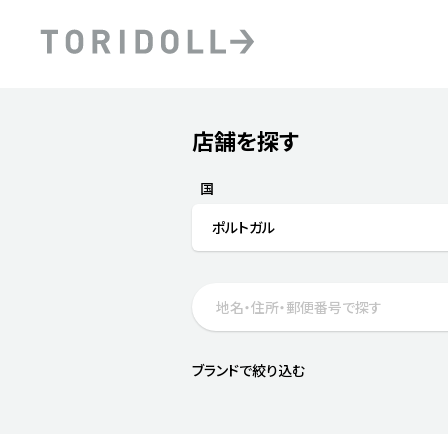
Skip to content
Return to Nav
店舗を探す
Submit a search.
PRニュース
中長期経営計画
ライブラリ
ファイナンス戦略
トリドールのサステナビ
国
デジタルトランス
粟田社長が語る
ポルトガル
フォーメーション戦略
トリドールのサステナビ
粟田社長が語るトリドール
ステークホルダーとの
コミュニケーション
DXビジョン2028
トリドールのDX ～これま
ブランドで絞り込む