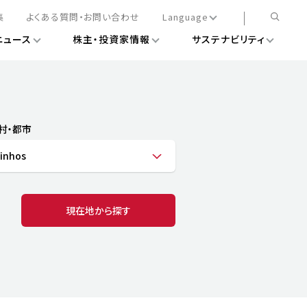
集
よくある質問・お問い合わせ
Language
ニュース
株主・投資家情報
サステナビリティ
日本語
English
簡体中文
情報
ある経営基盤の構築
DXニュース
務手続きについて
レート・ガバナンス
村・都市
会
ライアンス
inhos
ストカバレッジ
マネジメント
扱規則
情報
告
ィナビリティデータ
現在地から探す
待について
スタンダード対照表
項
調査用インデックス
レンダー
評価
通信