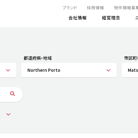
ブランド
採用情報
物件情報募
会社情報
経営理念
IRニュース
決算情報
地球とともに
サステナビリティニュース
株式
責任
方針・マネジメント体制
株式事
コーポ
リティ
有価証券報告書
都道府県・地域
市区町
気候変動への対応
株主総
コンプ
財務情報
Northern Porto
Mats
資源循環に向けて
アナリ
リスク
リティ
決算レビュー
エネルギー使用量の削減
株式取
リスク
DX
月次売上高レポート
自然との共生
電子公
サステ
チャートジェネレータ
株主優
人と社会とともに
GRI
でとこれから～
連結財務諸表
免責事
商品・サービス
ESG
IRカ
人材の育成
外部
ダイバーシティの推進
株主