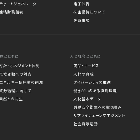
チャートジェネレータ
電子公告
連結財務諸表
株主優待について
免責事項
球とともに
人と社会とともに
方針・マネジメント体制
商品・サービス
気候変動への対応
人材の育成
エネルギー使用量の削減
ダイバーシティの推進
資源循環に向けて
働きがいのある職場環境
自然との共生
人材基本データ
労働安全衛生への取り組み
サプライチェーンマネジメント
社会貢献活動