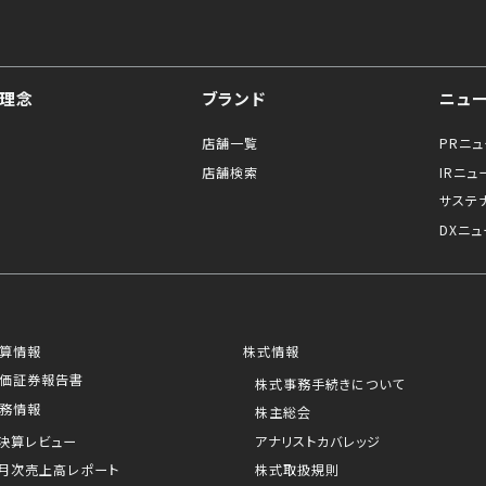
理念
ブランド
ニュ
店舗一覧
PRニ
店舗検索
IRニュ
サステ
DXニュ
算情報
株式情報
価証券報告書
株式事務手続きについて
務情報
株主総会
決算レビュー
アナリストカバレッジ
月次売上高レポート
株式取扱規則