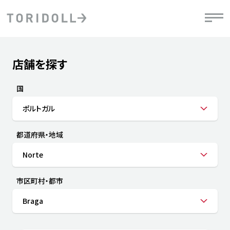
Skip to content
Return to Nav
店舗を探す
Submit a search.
PRニュース
中長期経営計画
ライブラリ
IRニュース
決
地
方針
ファイナンス戦略
トリドールのサステナビリティ
有
国
気
デジタルトランス
粟田社長が語る
財
ポルトガル
資
会社情報
フォーメーション戦略
トリドールのサステナビリティ
決
エ
粟田社長が語るトリドールDX
都道府県・地域
ステークホルダーとの
月
自
経営理念
コミュニケーション
DXビジョン2028
チ
Norte
人
トリドールのDX ～これまでとこれから～
連
ニュース
商品
市区町村・都市
人
Braga
株主・投資家情報
ダ
働