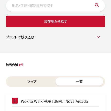
サステナビリティ
人
労
サプ
ブランド
店舗検索
現在地から探す
社
店舗一覧
採用情報
よくある質問・お問い合わせ
ブランドで絞り込む
日本語
English
简体中文
該当店舗
1件
Switch between List and Map view for search results
マップ
一覧
Wok to Walk PORTUGAL lNova Arcada