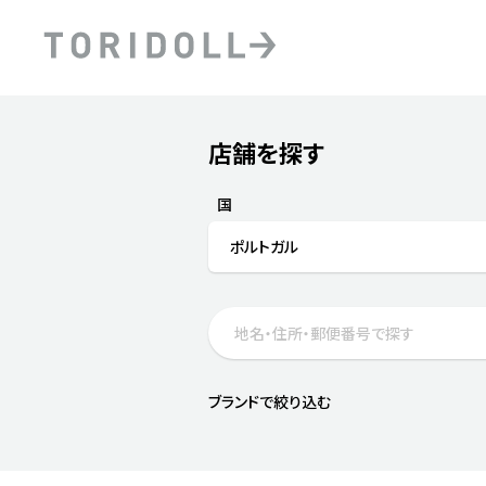
Skip to content
Return to Nav
店舗を探す
Submit a search.
PRニュース
中長期経営計画
ライブラリ
ファイナンス戦略
トリドールのサステナビ
国
デジタルトランス
粟田社長が語る
ポルトガル
フォーメーション戦略
トリドールのサステナビ
粟田社長が語るトリドール
ステークホルダーとの
コミュニケーション
DXビジョン2028
トリドールのDX ～これま
ブランドで絞り込む