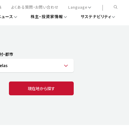
集
よくある質問・お問い合わせ
Language
ニュース
株主・投資家情報
サステナビリティ
日本語
English
簡体中文
情報
ある経営基盤の構築
DXニュース
務手続きについて
レート・ガバナンス
村・都市
会
ライアンス
elas
ストカバレッジ
マネジメント
扱規則
情報
告
ィナビリティデータ
現在地から探す
待について
スタンダード対照表
項
調査用インデックス
レンダー
評価
通信