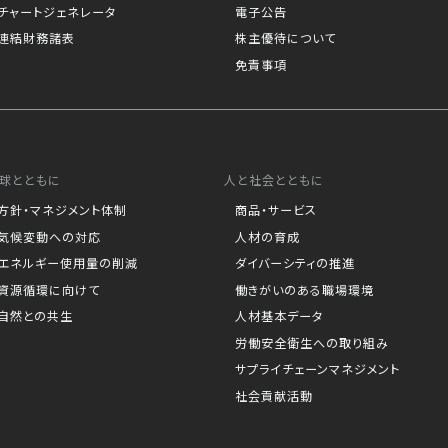
チャートジェネレータ
電子公告
連結財務諸表
株主優待について
免責事項
球とともに
人と社会とともに
方針・マネジメント体制
商品・サービス
気候変動への対応
人材の育成
エネルギー使用量の削減
ダイバーシティの推進
資源循環に向けて
働きがいのある職場環境
自然との共生
人材基本データ
労働安全衛生への取り組み
サプライチェーンマネジメント
社会貢献活動