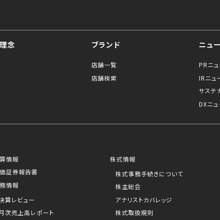
理念
ブランド
ニュ
店舗一覧
PRニ
店舗検索
IRニュ
サステ
DXニュ
算情報
株式情報
価証券報告書
株式事務手続きについて
務情報
株主総会
決算レビュー
アナリストカバレッジ
月次売上高レポート
株式取扱規則