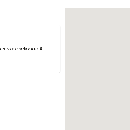
働きがいのある職場環境
ディス
人材基本データ
労働安全衛生への取り組み
サプライチェーンマネジメント
社会貢献活動
a 2063 Estrada da Paiã