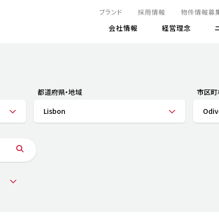
ブランド
採用情報
物件情報募
会社情報
経営理念
IRニュース
決算情報
地球とともに
サステナビリティニュース
株式
責任
方針・マネジメント体制
株式事
コーポ
リティ
有価証券報告書
都道府県・地域
市区町
気候変動への対応
株主総
コンプ
財務情報
Lisbon
Odiv
資源循環に向けて
アナリ
リスク
リティ
決算レビュー
エネルギー使用量の削減
株式取
リスク
DX
月次売上高レポート
自然との共生
電子公
サステ
チャートジェネレータ
株主優
人と社会とともに
GRI
でとこれから～
連結財務諸表
免責事
商品・サービス
ESG
IRカ
人材の育成
外部
ダイバーシティの推進
株主