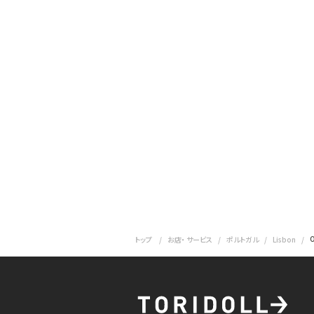
O
トップ
お店・ サービス
ポルトガル
Lisbon