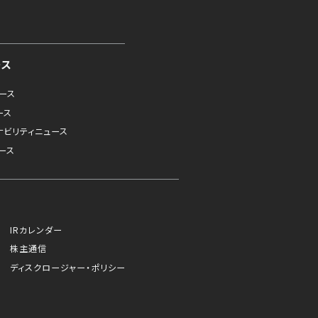
ース
ュース
ース
ナビリティニュース
ース
IRカレンダー
株主通信
ディスクロージャー・ポリシー