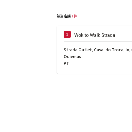
該当店舗
1件
Wok to Walk Strada
Strada Outlet, Casal do Troca, loj
Odivelas
PT