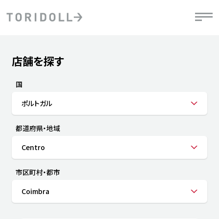
Skip to content
Return to Nav
店舗を探す
Submit a search.
PRニュース
中長期経営計画
ライブラリ
IRニュース
決
地
方針
ファイナンス戦略
トリドールのサステナビリティ
有
国
気
デジタルトランス
粟田社長が語る
財
ポルトガル
資
会社情報
フォーメーション戦略
トリドールのサステナビリティ
決
エ
粟田社長が語るトリドールDX
都道府県・地域
ステークホルダーとの
月
自
経営理念
コミュニケーション
DXビジョン2028
チ
Centro
人
トリドールのDX ～これまでとこれから～
連
ニュース
商品
市区町村・都市
人
Coimbra
株主・投資家情報
ダ
働