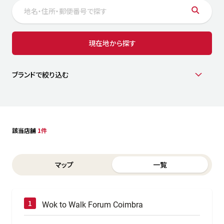
サステナビリティ
人
労
サプ
ブランド
店舗検索
現在地から探す
社
店舗一覧
採用情報
よくある質問・お問い合わせ
ブランドで絞り込む
日本語
English
简体中文
該当店舗
1件
Switch between List and Map view for search results
マップ
一覧
Wok to Walk Forum Coimbra