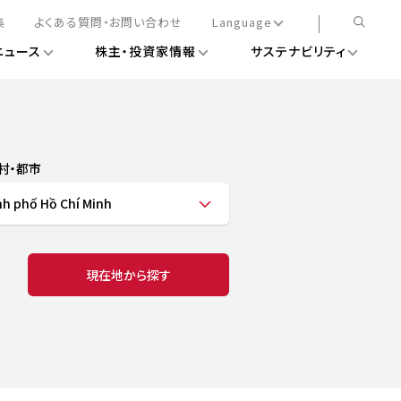
集
よくある質問・お問い合わせ
Language
ニュース
株主・投資家情報
サステナビリティ
日本語
English
簡体中文
情報
ある経営基盤の構築
DXニュース
務手続きについて
レート・ガバナンス
村・都市
会
ライアンス
h phố Hồ Chí Minh
ストカバレッジ
マネジメント
扱規則
情報
告
ィナビリティデータ
現在地から探す
待について
スタンダード対照表
項
調査用インデックス
レンダー
評価
通信