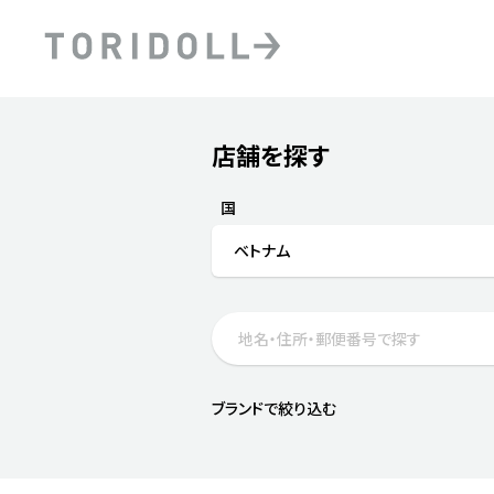
Skip to content
Return to Nav
店舗を探す
Submit a search.
PRニュース
中長期経営計画
ライブラリ
ファイナンス戦略
トリドールのサステナビ
国
デジタルトランス
粟田社長が語る
ベトナム
フォーメーション戦略
トリドールのサステナビ
粟田社長が語るトリドール
ステークホルダーとの
コミュニケーション
DXビジョン2028
トリドールのDX ～これま
ブランドで絞り込む