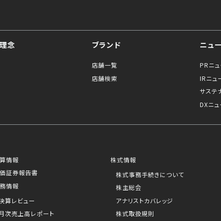
理念
ブランド
ニュ
店舗一覧
PRニ
店舗検索
IRニュ
サステ
DXニュ
算情報
株式情報
価証券報告書
株式事務手続きについて
務情報
株主総会
決算レビュー
アナリストカバレッジ
月次売上高レポート
株式取扱規則