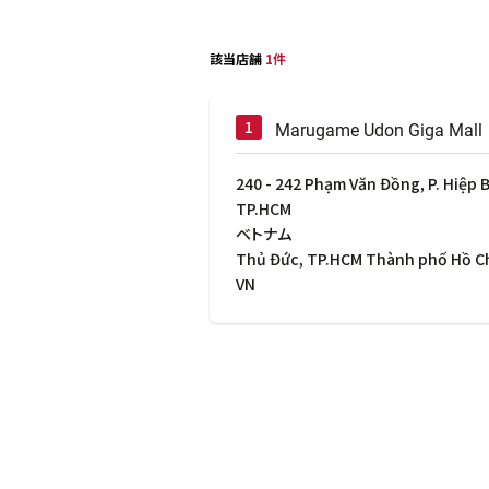
該当店舗
1件
Marugame Udon Giga Mall
240 - 242 Phạm Văn Đồng, P. Hiệp 
TP.HCM
ベトナム
Thủ Đức, TP.HCM Thành phố Hồ C
VN