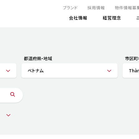
ブランド
採用情報
物件情報募
会社情報
経営理念
IRニュース
決算情報
地球とともに
サステナビリティニュース
株式
責任
方針・マネジメント体制
株式事
コーポ
リティ
有価証券報告書
都道府県・地域
市区町
気候変動への対応
株主総
コンプ
財務情報
ベトナム
Thàn
資源循環に向けて
アナリ
リスク
リティ
決算レビュー
エネルギー使用量の削減
株式取
リスク
DX
月次売上高レポート
自然との共生
電子公
サステ
チャートジェネレータ
株主優
人と社会とともに
GRI
でとこれから～
連結財務諸表
免責事
商品・サービス
ESG
IRカ
人材の育成
外部
ダイバーシティの推進
株主