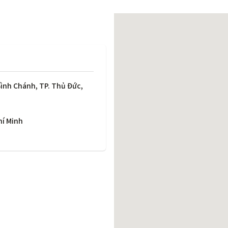
働きがいのある職場環境
ディス
人材基本データ
労働安全衛生への取り組み
サプライチェーンマネジメント
社会貢献活動
Bình Chánh, TP. Thủ Đức,
hí Minh