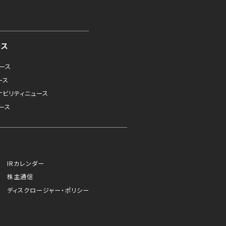
ース
ュース
ース
ナビリティニュース
ース
IRカレンダー
株主通信
ディスクロージャー・ポリシー