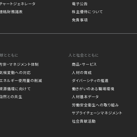
チャートジェネレータ
電子公告
連結財務諸表
株主優待について
免責事項
球とともに
人と社会とともに
方針・マネジメント体制
商品・サービス
気候変動への対応
人材の育成
エネルギー使用量の削減
ダイバーシティの推進
資源循環に向けて
働きがいのある職場環境
自然との共生
人材基本データ
労働安全衛生への取り組み
サプライチェーンマネジメント
社会貢献活動