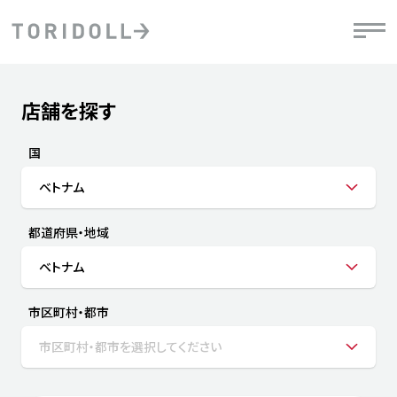
Skip to content
Return to Nav
店舗を探す
Submit a search.
PRニュース
中長期経営計画
ライブラリ
IRニュース
決
地
方針
ファイナンス戦略
トリドールのサステナビリティ
有
国
気
デジタルトランス
粟田社長が語る
財
ベトナム
資
会社情報
フォーメーション戦略
トリドールのサステナビリティ
決
エ
粟田社長が語るトリドールDX
都道府県・地域
ステークホルダーとの
月
自
経営理念
コミュニケーション
DXビジョン2028
チ
ベトナム
人
トリドールのDX ～これまでとこれから～
連
ニュース
商品
市区町村・都市
人
市区町村・都市を選択してください
株主・投資家情報
ダ
働