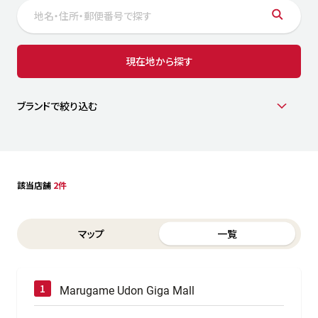
サステナビリティ
人
労
サプ
ブランド
店舗検索
現在地から探す
社
店舗一覧
採用情報
よくある質問・お問い合わせ
ブランドで絞り込む
日本語
English
简体中文
該当店舗
2件
Switch between List and Map view for search results
マップ
一覧
Marugame Udon Giga Mall