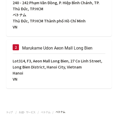
240 - 242 Phạm Văn Đồng, P. Hiệp Bình Chánh, TP.
Thủ Đức, TP.HCM
ベトナム
Thủ Đức, TP.HCM Thành phố Hồ Chí Minh
VN
Marukame Udon Aeon Mall Long Bien
Lot314, F3, Aeon Mall Long Bien, 27 Co Linh Street,
Long Bien District, Hanoi City, Vietnam
Hanoi
VN
ベトナム
トップ
お店・ サービス
ベトナム