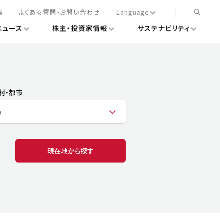
集
よくある質問・お問い合わせ
Language
ニュース
株主・投資家情報
サステナビリティ
日本語
English
簡体中文
情報
ある経営基盤の構築
DXニュース
務手続きについて
レート・ガバナンス
村・都市
会
ライアンス
a
ストカバレッジ
マネジメント
扱規則
情報
告
ィナビリティデータ
現在地から探す
待について
スタンダード対照表
項
調査用インデックス
レンダー
評価
通信