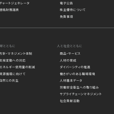
チャートジェネレータ
電子公告
連結財務諸表
株主優待について
免責事項
球とともに
人と社会とともに
方針・マネジメント体制
商品・サービス
気候変動への対応
人材の育成
エネルギー使用量の削減
ダイバーシティの推進
資源循環に向けて
働きがいのある職場環境
自然との共生
人材基本データ
労働安全衛生への取り組み
サプライチェーンマネジメント
社会貢献活動