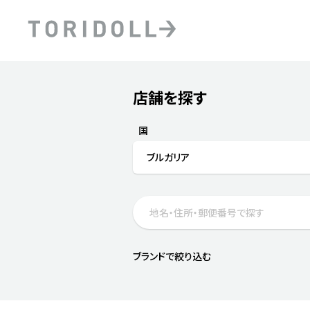
Skip to content
Return to Nav
店舗を探す
Submit a search.
PRニュース
中長期経営計画
ライブラリ
ファイナンス戦略
トリドールのサステナビ
国
デジタルトランス
粟田社長が語る
ブルガリア
フォーメーション戦略
トリドールのサステナビ
粟田社長が語るトリドール
ステークホルダーとの
コミュニケーション
DXビジョン2028
トリドールのDX ～これま
ブランドで絞り込む