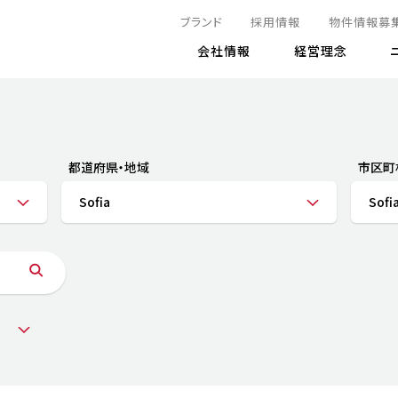
ブランド
採用情報
物件情報募
会社情報
経営理念
IRニュース
決算情報
地球とともに
サステナビリティニュース
株式
責任
方針・マネジメント体制
株式事
コーポ
リティ
有価証券報告書
都道府県・地域
市区町
気候変動への対応
株主総
コンプ
財務情報
Sofia
Sofi
資源循環に向けて
アナリ
リスク
リティ
決算レビュー
エネルギー使用量の削減
株式取
リスク
DX
月次売上高レポート
自然との共生
電子公
サステ
チャートジェネレータ
株主優
人と社会とともに
GRI
でとこれから～
連結財務諸表
免責事
商品・サービス
ESG
IRカ
人材の育成
外部
ダイバーシティの推進
株主