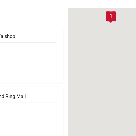
働きがいのある職場環境
ディス
人材基本データ
0
労働安全衛生への取り組み
サプライチェーンマネジメント
fa shop
社会貢献活動
nd Ring Mall