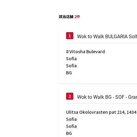
該当店舗
2件
Wok to Walk BULGARIA Sol
8 Vitosha Bulevard
Sofia
Sofia
BG
Wok to Walk BG - SOF - Gra
Ulitsa Okolovrasten pat 214, 1434
Sofia
Sofia
BG