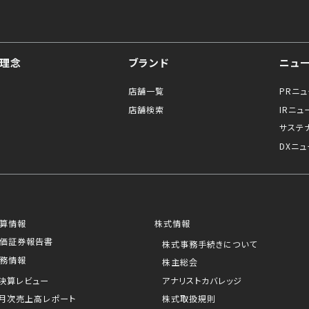
理念
ブランド
ニュ
店舗一覧
PRニ
店舗検索
IRニュ
サステ
DXニュ
算情報
株式情報
価証券報告書
株式事務手続きについて
務情報
株主総会
決算レビュー
アナリストカバレッジ
月次売上高レポート
株式取扱規則