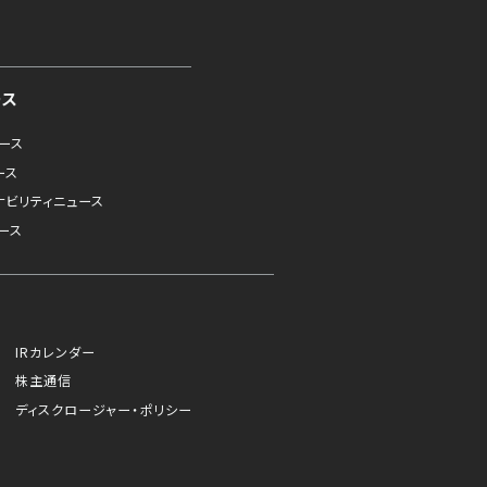
ース
ュース
ース
ナビリティニュース
ース
IRカレンダー
株主通信
ディスクロージャー・ポリシー