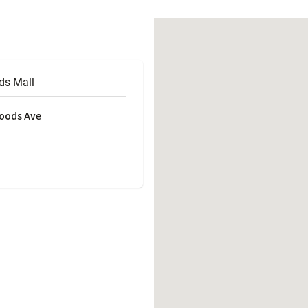
働きがいのある職場環境
ディス
人材基本データ
労働安全衛生への取り組み
サプライチェーンマネジメント
s Mall
社会貢献活動
woods Ave