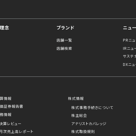
理念
ブランド
ニュ
店舗一覧
PRニ
店舗検索
IRニュ
サステ
DXニュ
算情報
株式情報
価証券報告書
株式事務手続きについて
務情報
株主総会
決算レビュー
アナリストカバレッジ
月次売上高レポート
株式取扱規則