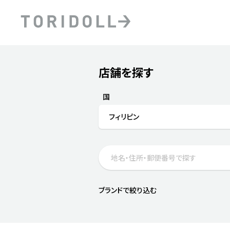
Skip to content
Return to Nav
店舗を探す
Submit a search.
PRニュース
中長期経営計画
ライブラリ
ファイナンス戦略
トリドールのサステナビ
国
デジタルトランス
粟田社長が語る
フィリピン
フォーメーション戦略
トリドールのサステナビ
粟田社長が語るトリドール
ステークホルダーとの
コミュニケーション
DXビジョン2028
トリドールのDX ～これま
ブランドで絞り込む