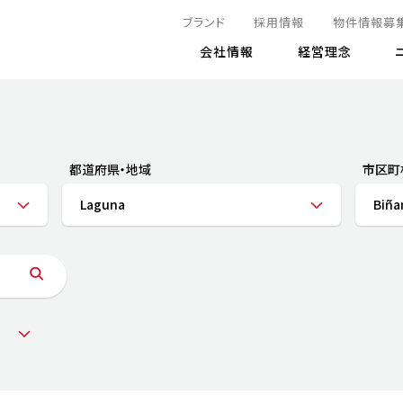
ブランド
採用情報
物件情報募
会社情報
経営理念
IRニュース
決算情報
地球とともに
サステナビリティニュース
株式
責任
方針・マネジメント体制
株式事
コーポ
リティ
有価証券報告書
都道府県・地域
市区町
気候変動への対応
株主総
コンプ
財務情報
Laguna
Biña
資源循環に向けて
アナリ
リスク
リティ
決算レビュー
エネルギー使用量の削減
株式取
リスク
DX
月次売上高レポート
自然との共生
電子公
サステ
チャートジェネレータ
株主優
人と社会とともに
GRI
でとこれから～
連結財務諸表
免責事
商品・サービス
ESG
IRカ
人材の育成
外部
ダイバーシティの推進
株主