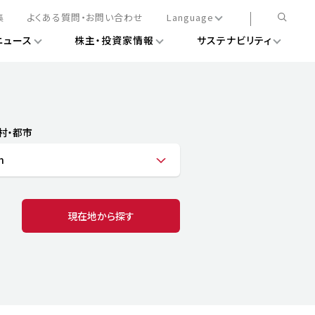
集
よくある質問・お問い合わせ
Language
ニュース
株主・投資家情報
サステナビリティ
日本語
English
簡体中文
情報
ある経営基盤の構築
DXニュース
務手続きについて
レート・ガバナンス
村・都市
会
ライアンス
n
ストカバレッジ
マネジメント
扱規則
情報
告
ィナビリティデータ
現在地から探す
待について
スタンダード対照表
項
調査用インデックス
レンダー
評価
通信