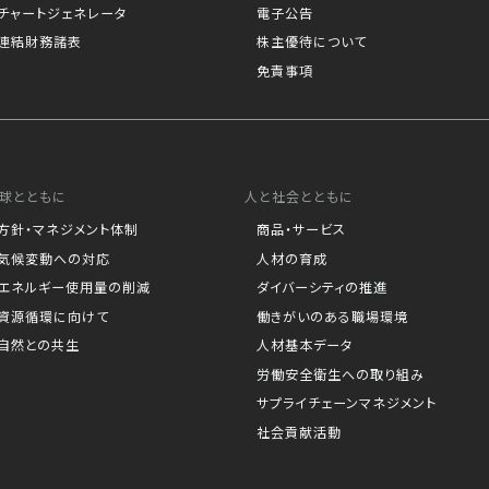
チャートジェネレータ
電子公告
連結財務諸表
株主優待について
免責事項
球とともに
人と社会とともに
方針・マネジメント体制
商品・サービス
気候変動への対応
人材の育成
エネルギー使用量の削減
ダイバーシティの推進
資源循環に向けて
働きがいのある職場環境
自然との共生
人材基本データ
労働安全衛生への取り組み
サプライチェーンマネジメント
社会貢献活動