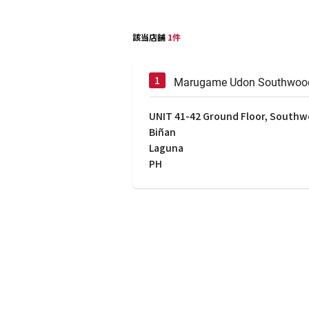
該当店舗
1件
Marugame Udon Southwood
UNIT 41-42 Ground Floor, South
Biñan
Laguna
PH