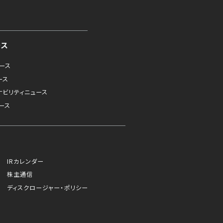
ース
ュース
ース
ナビリティニュース
ース
IRカレンダー
株主通信
ディスクロージャー・ポリシー