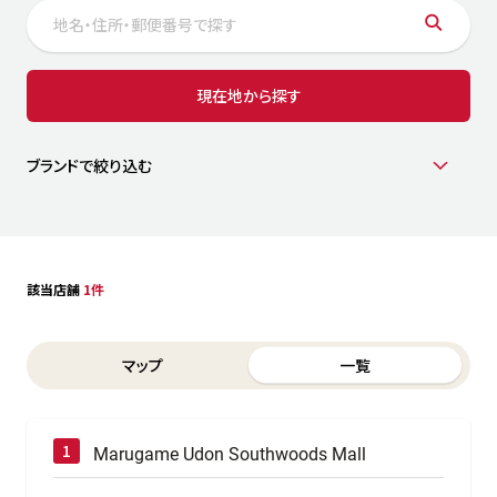
サステナビリティ
人
労
サプ
ブランド
店舗検索
現在地から探す
社
店舗一覧
採用情報
よくある質問・お問い合わせ
ブランドで絞り込む
日本語
English
简体中文
該当店舗
1件
Switch between List and Map view for search results
マップ
一覧
Marugame Udon Southwoods Mall