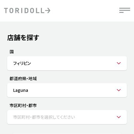
Skip to content
Return to Nav
店舗を探す
Submit a search.
PRニュース
中長期経営計画
ライブラリ
IRニュース
決
地
方針
ファイナンス戦略
トリドールのサステナビリティ
有
国
気
デジタルトランス
粟田社長が語る
財
フィリピン
資
会社情報
フォーメーション戦略
トリドールのサステナビリティ
決
エ
粟田社長が語るトリドールDX
都道府県・地域
ステークホルダーとの
月
自
経営理念
コミュニケーション
DXビジョン2028
チ
Laguna
人
トリドールのDX ～これまでとこれから～
連
ニュース
商品
市区町村・都市
人
市区町村・都市を選択してください
株主・投資家情報
ダ
働