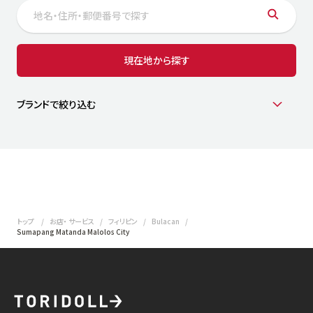
サステナビリティ
人
労
サプ
ブランド
店舗検索
現在地から探す
社
店舗一覧
採用情報
よくある質問・お問い合わせ
ブランドで絞り込む
日本語
English
简体中文
トップ
お店・ サービス
フィリピン
Bulacan
Sumapang Matanda Malolos City