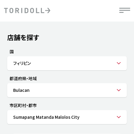
Skip to content
Return to Nav
店舗を探す
Submit a search.
PRニュース
中長期経営計画
ライブラリ
IRニュース
決
地
方針
ファイナンス戦略
トリドールのサステナビリティ
有
国
気
デジタルトランス
粟田社長が語る
財
フィリピン
資
会社情報
フォーメーション戦略
トリドールのサステナビリティ
決
エ
粟田社長が語るトリドールDX
都道府県・地域
ステークホルダーとの
月
自
経営理念
コミュニケーション
DXビジョン2028
チ
Bulacan
人
トリドールのDX ～これまでとこれから～
連
ニュース
商品
市区町村・都市
人
Sumapang Matanda Malolos City
株主・投資家情報
ダ
働