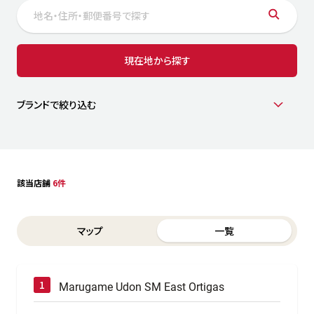
サステナビリティ
人
労
サプ
ブランド
店舗検索
現在地から探す
社
店舗一覧
採用情報
よくある質問・お問い合わせ
ブランドで絞り込む
日本語
English
简体中文
該当店舗
6件
Switch between List and Map view for search results
マップ
一覧
Marugame Udon SM East Ortigas