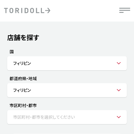
Skip to content
Return to Nav
店舗を探す
Submit a search.
PRニュース
中長期経営計画
ライブラリ
IRニュース
決
地
方針
ファイナンス戦略
トリドールのサステナビリティ
有
国
気
デジタルトランス
粟田社長が語る
財
フィリピン
資
会社情報
フォーメーション戦略
トリドールのサステナビリティ
決
エ
粟田社長が語るトリドールDX
都道府県・地域
ステークホルダーとの
月
自
経営理念
コミュニケーション
DXビジョン2028
チ
フィリピン
人
トリドールのDX ～これまでとこれから～
連
ニュース
商品
市区町村・都市
人
市区町村・都市を選択してください
株主・投資家情報
ダ
働