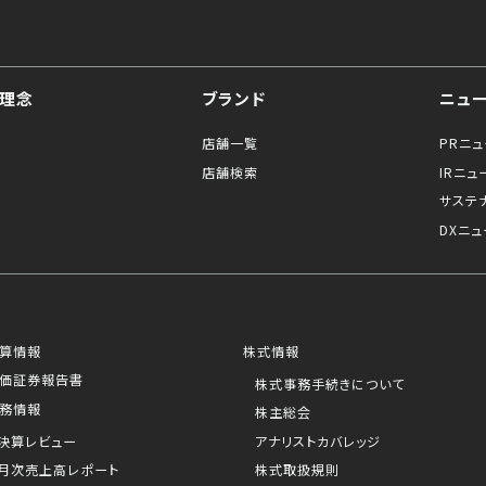
理念
ブランド
ニュ
店舗一覧
PRニ
店舗検索
IRニュ
サステ
DXニュ
算情報
株式情報
価証券報告書
株式事務手続きについて
務情報
株主総会
決算レビュー
アナリストカバレッジ
月次売上高レポート
株式取扱規則