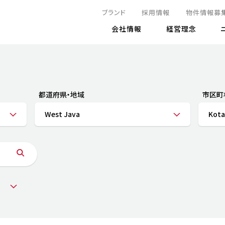
ブランド
採用情報
物件情報募
会社情報
経営理念
IRニュース
決算情報
地球とともに
サステナビリティニュース
株式
責任
方針・マネジメント体制
株式事
コーポ
リティ
有価証券報告書
都道府県・地域
市区町
気候変動への対応
株主総
コンプ
財務情報
West Java
Kota
資源循環に向けて
アナリ
リスク
リティ
決算レビュー
エネルギー使用量の削減
株式取
リスク
DX
月次売上高レポート
自然との共生
電子公
サステ
チャートジェネレータ
株主優
人と社会とともに
GRI
でとこれから～
連結財務諸表
免責事
商品・サービス
ESG
IRカ
人材の育成
外部
ダイバーシティの推進
株主