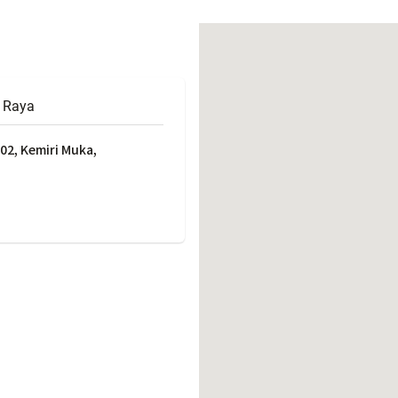
働きがいのある職場環境
ディス
人材基本データ
労働安全衛生への取り組み
サプライチェーンマネジメント
 Raya
社会貢献活動
02, Kemiri Muka,