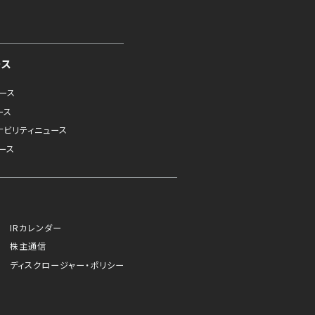
ース
ュース
ース
ナビリティニュース
ース
IRカレンダー
株主通信
ディスクロージャー・ポリシー