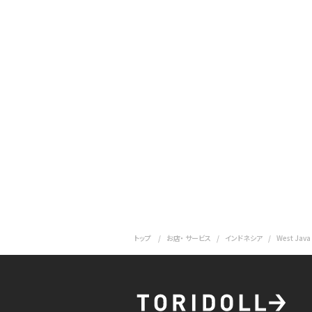
トップ
お店・ サービス
インドネシア
West Java