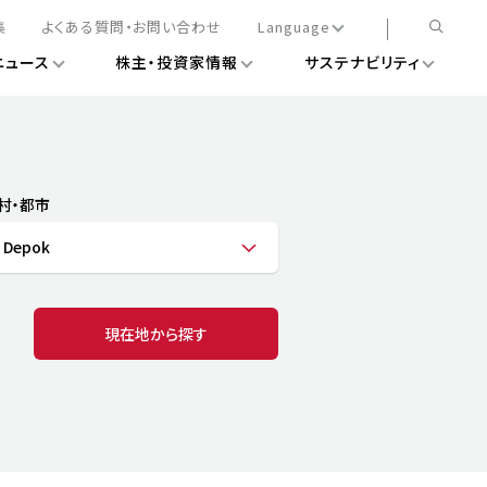
集
よくある質問・お問い合わせ
Language
ニュース
株主・投資家情報
サステナビリティ
日本語
English
簡体中文
情報
ある経営基盤の構築
DXニュース
務手続きについて
レート・ガバナンス
村・都市
会
ライアンス
 Depok
ストカバレッジ
マネジメント
扱規則
情報
告
ィナビリティデータ
現在地から探す
待について
スタンダード対照表
項
調査用インデックス
レンダー
評価
通信