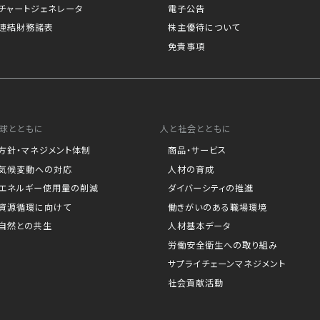
チャートジェネレータ
電子公告
連結財務諸表
株主優待について
免責事項
球とともに
人と社会とともに
方針・マネジメント体制
商品・サービス
気候変動への対応
人材の育成
エネルギー使用量の削減
ダイバーシティの推進
資源循環に向けて
働きがいのある職場環境
自然との共生
人材基本データ
労働安全衛生への取り組み
サプライチェーンマネジメント
社会貢献活動