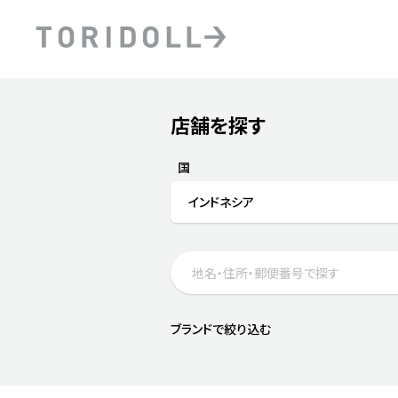
Skip to content
Return to Nav
店舗を探す
Submit a search.
PRニュース
中長期経営計画
ライブラリ
ファイナンス戦略
トリドールのサステナビ
国
デジタルトランス
粟田社長が語る
インドネシア
フォーメーション戦略
トリドールのサステナビ
粟田社長が語るトリドール
ステークホルダーとの
コミュニケーション
DXビジョン2028
トリドールのDX ～これま
ブランドで絞り込む