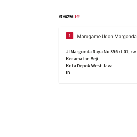
該当店舗
1件
Marugame Udon Margonda
Jl Margonda Raya No 356 rt 01, rw 
Kecamatan Beji
Kota Depok West Java
ID