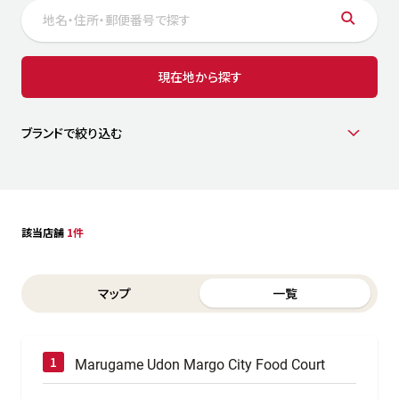
サステナビリティ
人
労
サプ
ブランド
店舗検索
現在地から探す
社
店舗一覧
採用情報
よくある質問・お問い合わせ
ブランドで絞り込む
日本語
English
简体中文
該当店舗
1件
Switch between List and Map view for search results
マップ
一覧
Marugame Udon Margo City Food Court