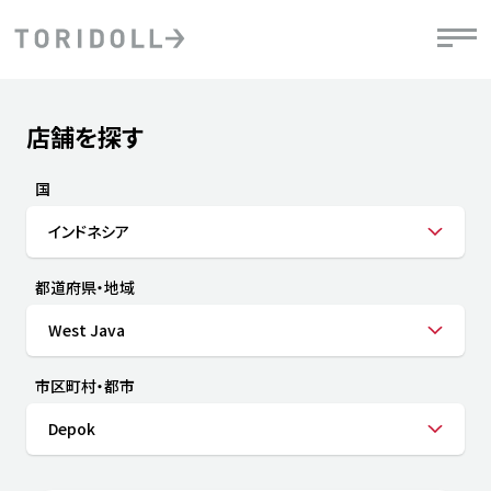
Skip to content
Return to Nav
店舗を探す
Submit a search.
PRニュース
中長期経営計画
ライブラリ
IRニュース
決
地
方針
ファイナンス戦略
トリドールのサステナビリティ
有
国
気
デジタルトランス
粟田社長が語る
財
インドネシア
資
会社情報
フォーメーション戦略
トリドールのサステナビリティ
決
エ
粟田社長が語るトリドールDX
都道府県・地域
ステークホルダーとの
月
自
経営理念
コミュニケーション
DXビジョン2028
チ
West Java
人
トリドールのDX ～これまでとこれから～
連
ニュース
商品
市区町村・都市
人
Depok
株主・投資家情報
ダ
働