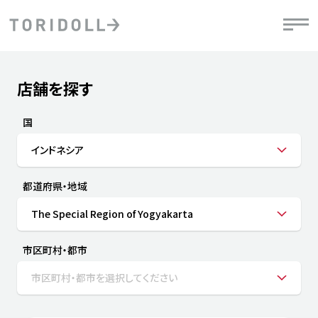
Skip to content
Return to Nav
店舗を探す
Submit a search.
PRニュース
中長期経営計画
ライブラリ
IRニュース
決
地
方針
ファイナンス戦略
トリドールのサステナビリティ
有
国
気
デジタルトランス
粟田社長が語る
財
インドネシア
資
会社情報
フォーメーション戦略
トリドールのサステナビリティ
決
エ
粟田社長が語るトリドールDX
都道府県・地域
ステークホルダーとの
月
自
経営理念
コミュニケーション
DXビジョン2028
チ
The Special Region of Yogyakarta
人
トリドールのDX ～これまでとこれから～
連
ニュース
商品
市区町村・都市
人
市区町村・都市を選択してください
株主・投資家情報
ダ
働