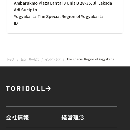
Ambarukmo Plaza Lantai 3 Unit B 28-35, Jl. Laksda
Adi Sucipto
Yogyakarta The Special Region of Yogyakarta
ID
The Special Region of Yogyakarta
トップ
お店・ サービス
インドネシア
会社情報
経営理念