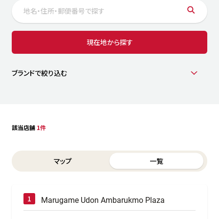
サステナビリティ
人
労
サプ
ブランド
店舗検索
現在地から探す
社
店舗一覧
採用情報
よくある質問・お問い合わせ
ブランドで絞り込む
日本語
English
简体中文
該当店舗
1件
Switch between List and Map view for search results
マップ
一覧
Marugame Udon Ambarukmo Plaza