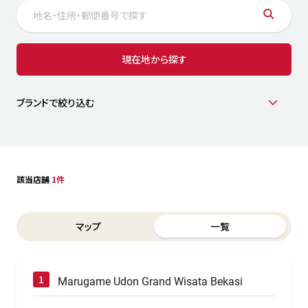
サステナビリティ
人
労
サプ
ブランド
店舗検索
現在地から探す
社
店舗一覧
採用情報
よくある質問・お問い合わせ
ブランドで絞り込む
日本語
English
简体中文
該当店舗
1件
Switch between List and Map view for search results
マップ
一覧
Marugame Udon Grand Wisata Bekasi