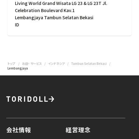
Living World Grand Wisata LG 23 & LG 23T Jl.
Celebration Boulevard Kav.1
Lembangjaya Tambun Selatan Bekasi
ID
トップ
お店・ サービス
インドネシア
Tambun Selatan Bekasi
Lembangjaya
会社情報
経営理念