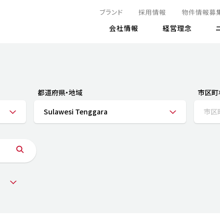
ブランド
採用情報
物件情報募
会社情報
経営理念
IRニュース
決算情報
地球とともに
サステナビリティニュース
株式
責任
方針・マネジメント体制
株式事
コーポ
リティ
有価証券報告書
都道府県・地域
市区町
気候変動への対応
株主総
コンプ
財務情報
Sulawesi Tenggara
市区
資源循環に向けて
アナリ
リスク
リティ
決算レビュー
エネルギー使用量の削減
株式取
リスク
DX
月次売上高レポート
自然との共生
電子公
サステ
チャートジェネレータ
株主優
人と社会とともに
GRI
でとこれから～
連結財務諸表
免責事
商品・サービス
ESG
IRカ
人材の育成
外部
ダイバーシティの推進
株主