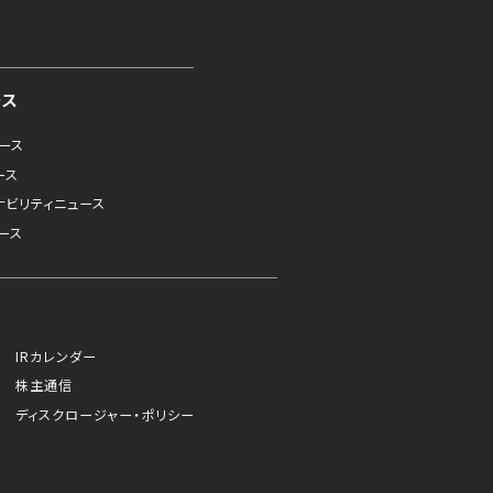
ース
ュース
ース
ナビリティニュース
ース
IRカレンダー
株主通信
ディスクロージャー・ポリシー