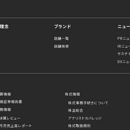
理念
ブランド
ニュ
店舗一覧
PRニ
店舗検索
IRニュ
サステ
DXニュ
算情報
株式情報
価証券報告書
株式事務手続きについて
務情報
株主総会
決算レビュー
アナリストカバレッジ
月次売上高レポート
株式取扱規則