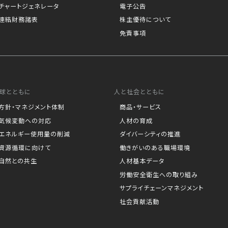
チャートジェネレータ
電子公告
連結財務諸表
株主優待について
免責事項
球とともに
人と社会とともに
方針・マネジメント体制
商品・サービス
気候変動への対応
人材の育成
エネルギー使用量の削減
ダイバーシティの推進
資源循環に向けて
働きがいのある職場環境
自然との共生
人材基本データ
労働安全衛生への取り組み
サプライチェーンマネジメント
社会貢献活動