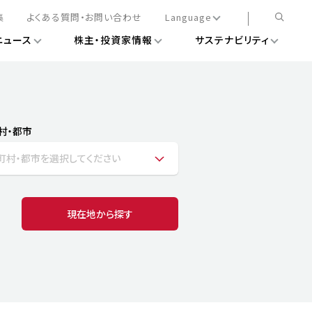
集
よくある質問・お問い合わせ
Language
ニュース
株主・投資家情報
サステナビリティ
日本語
English
簡体中文
情報
ある経営基盤の構築
DXニュース
務手続きについて
レート・ガバナンス
村・都市
会
ライアンス
町村・都市を選択してください
ストカバレッジ
マネジメント
扱規則
情報
告
ィナビリティデータ
現在地から探す
待について
スタンダード対照表
項
調査用インデックス
レンダー
評価
通信