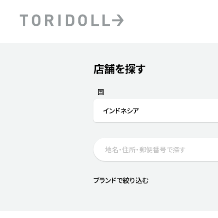
Skip to content
Return to Nav
店舗を探す
Submit a search.
PRニュース
中長期経営計画
ライブラリ
ファイナンス戦略
トリドールのサステナビ
国
デジタルトランス
粟田社長が語る
インドネシア
フォーメーション戦略
トリドールのサステナビ
粟田社長が語るトリドール
ステークホルダーとの
コミュニケーション
DXビジョン2028
トリドールのDX ～これま
ブランドで絞り込む