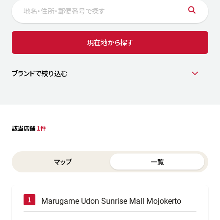
サステナビリティ
人
労
サプ
ブランド
店舗検索
現在地から探す
社
店舗一覧
採用情報
よくある質問・お問い合わせ
ブランドで絞り込む
日本語
English
简体中文
該当店舗
1件
Switch between List and Map view for search results
マップ
一覧
Marugame Udon Sunrise Mall Mojokerto