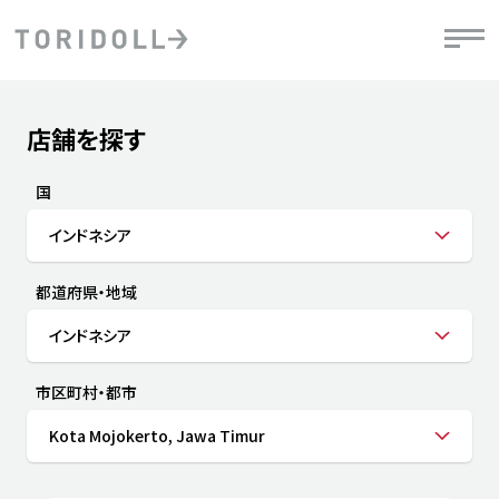
Skip to content
Return to Nav
店舗を探す
Submit a search.
PRニュース
中長期経営計画
ライブラリ
IRニュース
決
地
方針
ファイナンス戦略
トリドールのサステナビリティ
有
国
気
デジタルトランス
粟田社長が語る
財
インドネシア
資
会社情報
フォーメーション戦略
トリドールのサステナビリティ
決
エ
粟田社長が語るトリドールDX
都道府県・地域
ステークホルダーとの
月
自
経営理念
コミュニケーション
DXビジョン2028
チ
インドネシア
人
トリドールのDX ～これまでとこれから～
連
ニュース
商品
市区町村・都市
人
Kota Mojokerto, Jawa Timur
株主・投資家情報
ダ
働