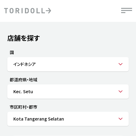
Skip to content
Return to Nav
店舗を探す
Submit a search.
PRニュース
中長期経営計画
ライブラリ
IRニュース
決
地
方針
ファイナンス戦略
トリドールのサステナビリティ
有
国
気
デジタルトランス
粟田社長が語る
財
インドネシア
資
会社情報
フォーメーション戦略
トリドールのサステナビリティ
決
エ
粟田社長が語るトリドールDX
都道府県・地域
ステークホルダーとの
月
自
経営理念
コミュニケーション
DXビジョン2028
チ
Kec. Setu
人
トリドールのDX ～これまでとこれから～
連
ニュース
商品
市区町村・都市
人
Kota Tangerang Selatan
株主・投資家情報
ダ
働