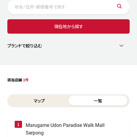
サステナビリティ
人
労
サプ
ブランド
店舗検索
現在地から探す
社
店舗一覧
採用情報
よくある質問・お問い合わせ
ブランドで絞り込む
日本語
English
简体中文
該当店舗
1件
Switch between List and Map view for search results
マップ
一覧
Marugame Udon Paradise Walk Mall
Serpong