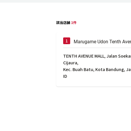
該当店舗
1件
Marugame Udon Tenth Aven
TENTH AVENUE MALL, Jalan Soekar
Cijaura,
Kec. Buah Batu, Kota Bandung, J
ID