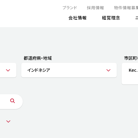
ブランド
採用情報
物件情報募
会社情報
経営理念
IRニュース
決算情報
地球とともに
サステナビリティニュース
株式
責任
方針・マネジメント体制
株式事
コーポ
リティ
有価証券報告書
都道府県・地域
市区町
気候変動への対応
株主総
コンプ
財務情報
インドネシア
Kec.
資源循環に向けて
アナリ
リスク
リティ
決算レビュー
エネルギー使用量の削減
株式取
リスク
DX
月次売上高レポート
自然との共生
電子公
サステ
チャートジェネレータ
株主優
人と社会とともに
GRI
でとこれから～
連結財務諸表
免責事
商品・サービス
ESG
IRカ
人材の育成
外部
ダイバーシティの推進
株主