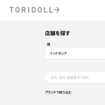
Skip to content
Return to Nav
店舗を探す
Submit a search.
PRニュース
中長期経営計画
ライブラリ
ファイナンス戦略
トリドールのサステナビ
国
デジタルトランス
粟田社長が語る
インドネシア
フォーメーション戦略
トリドールのサステナビ
粟田社長が語るトリドール
ステークホルダーとの
コミュニケーション
DXビジョン2028
トリドールのDX ～これま
ブランドで絞り込む