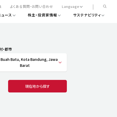
集
よくある質問・お問い合わせ
Language
ニュース
株主・投資家情報
サステナビリティ
日本語
English
簡体中文
情報
ある経営基盤の構築
DXニュース
務手続きについて
レート・ガバナンス
村・都市
会
ライアンス
 Buah Batu, Kota Bandung, Jawa
ストカバレッジ
マネジメント
Barat
扱規則
情報
告
ィナビリティデータ
待について
現在地から探す
スタンダード対照表
項
調査用インデックス
レンダー
評価
通信