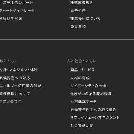
月次売上高レポート
株式取扱規則
チャートジェネレータ
電子公告
連結財務諸表
株主優待について
免責事項
球とともに
人と社会とともに
方針・マネジメント体制
商品・サービス
気候変動への対応
人材の育成
エネルギー使用量の削減
ダイバーシティの推進
資源循環に向けて
働きがいのある職場環境
自然との共生
人材基本データ
労働安全衛生への取り組み
サプライチェーンマネジメント
社会貢献活動