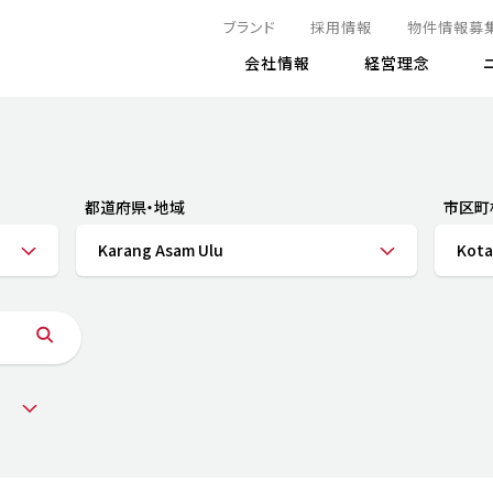
ブランド
採用情報
物件情報募
会社情報
経営理念
IRニュース
決算情報
地球とともに
サステナビリティニュース
株式
責任
方針・マネジメント体制
株式事
コーポ
リティ
有価証券報告書
都道府県・地域
市区町
気候変動への対応
株主総
コンプ
財務情報
Karang Asam Ulu
Kota
資源循環に向けて
アナリ
リスク
リティ
決算レビュー
エネルギー使用量の削減
株式取
リスク
DX
月次売上高レポート
自然との共生
電子公
サステ
チャートジェネレータ
株主優
人と社会とともに
GRI
でとこれから～
連結財務諸表
免責事
商品・サービス
ESG
IRカ
人材の育成
外部
ダイバーシティの推進
株主