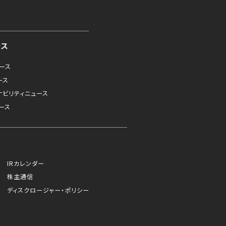
ース
ュース
ース
ナビリティニュース
ース
IRカレンダー
株主通信
ディスクロージャー・ポリシー