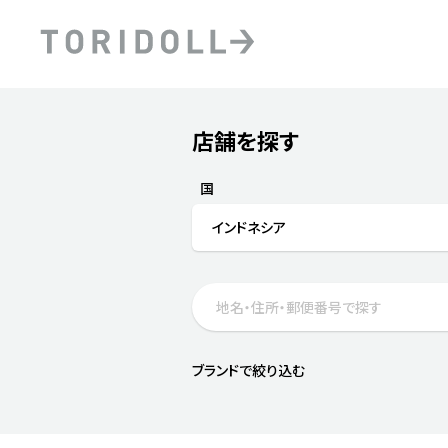
Skip to content
Return to Nav
店舗を探す
Submit a search.
PRニュース
中長期経営計画
ライブラリ
ファイナンス戦略
トリドールのサステナビ
国
デジタルトランス
粟田社長が語る
インドネシア
フォーメーション戦略
トリドールのサステナビ
粟田社長が語るトリドール
ステークホルダーとの
コミュニケーション
DXビジョン2028
トリドールのDX ～これま
ブランドで絞り込む