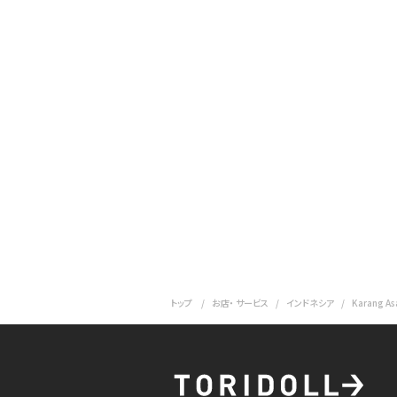
トップ
お店・ サービス
インドネシア
Karang As