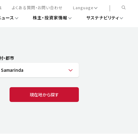
集
よくある質問・お問い合わせ
Language
ニュース
株主・投資家情報
サステナビリティ
日本語
English
簡体中文
情報
ある経営基盤の構築
DXニュース
務手続きについて
レート・ガバナンス
村・都市
会
ライアンス
 Samarinda
ストカバレッジ
マネジメント
扱規則
情報
告
ィナビリティデータ
現在地から探す
待について
スタンダード対照表
項
調査用インデックス
レンダー
評価
通信