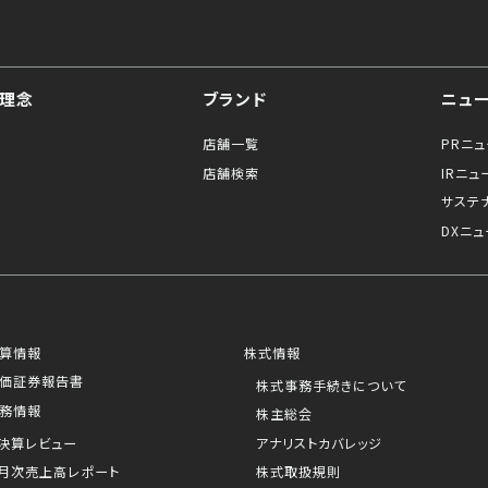
理念
ブランド
ニュ
店舗一覧
PRニ
店舗検索
IRニュ
サステ
DXニュ
算情報
株式情報
価証券報告書
株式事務手続きについて
務情報
株主総会
決算レビュー
アナリストカバレッジ
月次売上高レポート
株式取扱規則