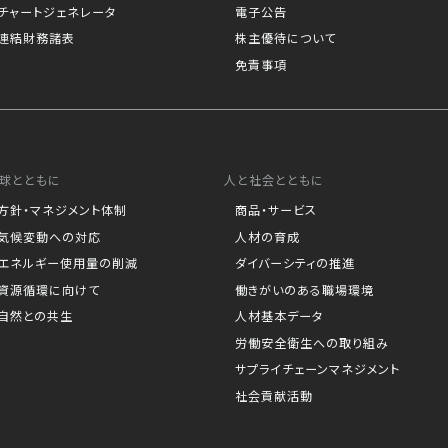
チャートジェネレータ
電子公告
連結財務諸表
株主優待について
免責事項
球とともに
人と社会とともに
方針・マネジメント体制
商品・サービス
気候変動への対応
人材の育成
エネルギー使用量の削減
ダイバーシティの推進
資源循環に向けて
働きがいのある職場環境
自然との共生
人材基本データ
労働安全衛生への取り組み
サプライチェーンマネジメント
社会貢献活動