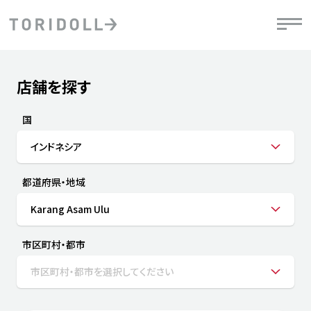
Skip to content
Return to Nav
店舗を探す
Submit a search.
PRニュース
中長期経営計画
ライブラリ
IRニュース
決
地
方針
ファイナンス戦略
トリドールのサステナビリティ
有
国
気
デジタルトランス
粟田社長が語る
財
インドネシア
資
会社情報
フォーメーション戦略
トリドールのサステナビリティ
決
エ
粟田社長が語るトリドールDX
都道府県・地域
ステークホルダーとの
月
自
経営理念
コミュニケーション
DXビジョン2028
チ
Karang Asam Ulu
人
トリドールのDX ～これまでとこれから～
連
ニュース
商品
市区町村・都市
人
市区町村・都市を選択してください
株主・投資家情報
ダ
働