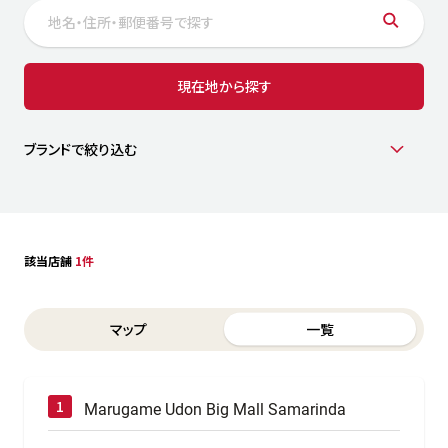
サステナビリティ
人
労
サプ
ブランド
店舗検索
現在地から探す
社
店舗一覧
採用情報
よくある質問・お問い合わせ
ブランドで絞り込む
日本語
English
简体中文
該当店舗
1件
Switch between List and Map view for search results
マップ
一覧
Marugame Udon Big Mall Samarinda