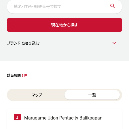
サステナビリティ
人
労
サプ
ブランド
店舗検索
現在地から探す
社
店舗一覧
採用情報
よくある質問・お問い合わせ
ブランドで絞り込む
日本語
English
简体中文
該当店舗
1件
Switch between List and Map view for search results
マップ
一覧
Marugame Udon Pentacity Balikpapan