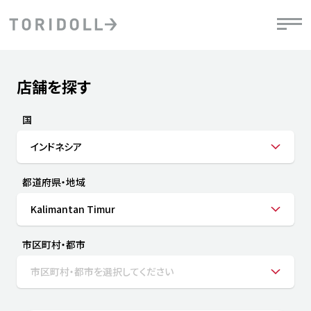
Skip to content
Return to Nav
店舗を探す
Submit a search.
PRニュース
中長期経営計画
ライブラリ
IRニュース
決
地
方針
ファイナンス戦略
トリドールのサステナビリティ
有
国
気
デジタルトランス
粟田社長が語る
財
インドネシア
資
会社情報
フォーメーション戦略
トリドールのサステナビリティ
決
エ
粟田社長が語るトリドールDX
都道府県・地域
ステークホルダーとの
月
自
経営理念
コミュニケーション
DXビジョン2028
チ
Kalimantan Timur
人
トリドールのDX ～これまでとこれから～
連
ニュース
商品
市区町村・都市
人
市区町村・都市を選択してください
株主・投資家情報
ダ
働