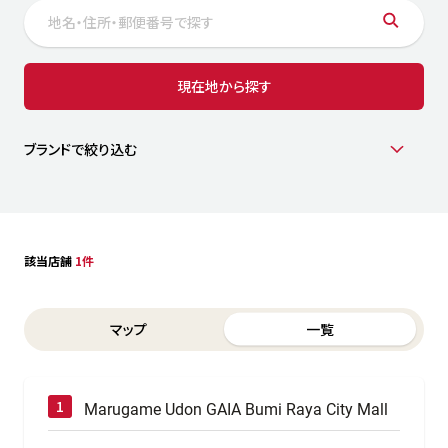
サステナビリティ
人
労
サプ
ブランド
店舗検索
現在地から探す
社
店舗一覧
採用情報
よくある質問・お問い合わせ
ブランドで絞り込む
日本語
English
简体中文
該当店舗
1件
Switch between List and Map view for search results
マップ
一覧
Marugame Udon GAIA Bumi Raya City Mall