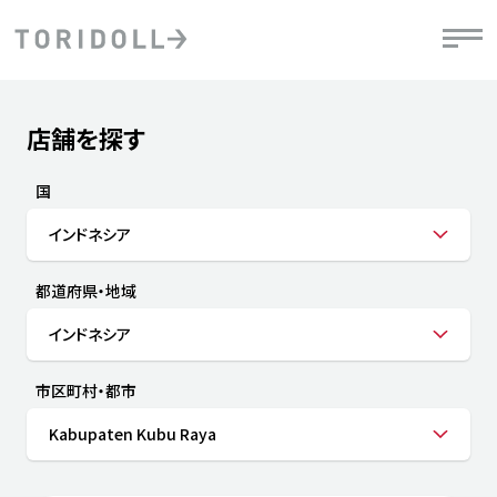
Skip to content
Return to Nav
店舗を探す
Submit a search.
PRニュース
中長期経営計画
ライブラリ
IRニュース
決
地
方針
ファイナンス戦略
トリドールのサステナビリティ
有
国
気
デジタルトランス
粟田社長が語る
財
インドネシア
資
会社情報
フォーメーション戦略
トリドールのサステナビリティ
決
エ
粟田社長が語るトリドールDX
都道府県・地域
ステークホルダーとの
月
自
経営理念
コミュニケーション
DXビジョン2028
チ
インドネシア
人
トリドールのDX ～これまでとこれから～
連
ニュース
商品
市区町村・都市
人
Kabupaten Kubu Raya
株主・投資家情報
ダ
働