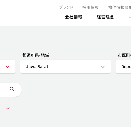
ブランド
採用情報
物件情報募
会社情報
経営理念
IRニュース
決算情報
地球とともに
サステナビリティニュース
株式
責任
方針・マネジメント体制
株式事
コーポ
リティ
有価証券報告書
都道府県・地域
市区町
気候変動への対応
株主総
コンプ
財務情報
Jawa Barat
Dep
資源循環に向けて
アナリ
リスク
リティ
決算レビュー
エネルギー使用量の削減
株式取
リスク
DX
月次売上高レポート
自然との共生
電子公
サステ
チャートジェネレータ
株主優
人と社会とともに
GRI
でとこれから～
連結財務諸表
免責事
商品・サービス
ESG
IRカ
人材の育成
外部
ダイバーシティの推進
株主