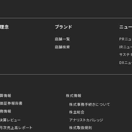
理念
ブランド
ニュ
店舗一覧
PRニ
店舗検索
IRニュ
サステ
DXニュ
算情報
株式情報
価証券報告書
株式事務手続きについて
務情報
株主総会
決算レビュー
アナリストカバレッジ
月次売上高レポート
株式取扱規則