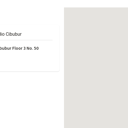
働きがいのある職場環境
ディス
人材基本データ
労働安全衛生への取り組み
サプライチェーンマネジメント
io Cibubur
社会貢献活動
ibubur Floor 3 No. 50