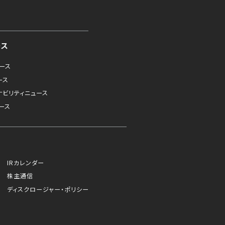
ース
ュース
ース
ナビリティニュース
ース
IRカレンダー
株主通信
ディスクロージャー・ポリシー