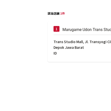
該当店舗
1件
Marugame Udon Trans Stud
Trans Studio Mall, Jl. Transyogi C
Depok Jawa Barat
ID