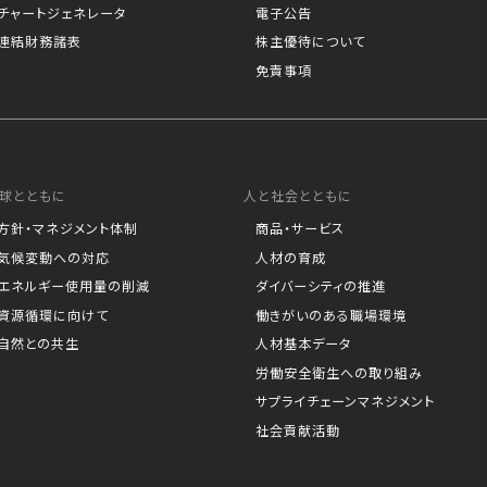
チャートジェネレータ
電子公告
連結財務諸表
株主優待について
免責事項
球とともに
人と社会とともに
方針・マネジメント体制
商品・サービス
気候変動への対応
人材の育成
エネルギー使用量の削減
ダイバーシティの推進
資源循環に向けて
働きがいのある職場環境
自然との共生
人材基本データ
労働安全衛生への取り組み
サプライチェーンマネジメント
社会貢献活動