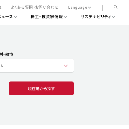
集
よくある質問・お問い合わせ
Language
ニュース
株主・投資家情報
サステナビリティ
日本語
English
簡体中文
情報
ある経営基盤の構築
DXニュース
務手続きについて
レート・ガバナンス
村・都市
会
ライアンス
ok
ストカバレッジ
マネジメント
扱規則
情報
告
ィナビリティデータ
現在地から探す
待について
スタンダード対照表
項
調査用インデックス
レンダー
評価
通信