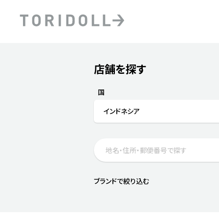
Skip to content
Return to Nav
店舗を探す
Submit a search.
PRニュース
中長期経営計画
ライブラリ
ファイナンス戦略
トリドールのサステナビ
国
デジタルトランス
粟田社長が語る
インドネシア
フォーメーション戦略
トリドールのサステナビ
粟田社長が語るトリドール
ステークホルダーとの
コミュニケーション
DXビジョン2028
トリドールのDX ～これま
ブランドで絞り込む