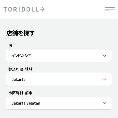
Skip to content
Return to Nav
店舗を探す
Submit a search.
PRニュース
中長期経営計画
ライブラリ
IRニュース
決
地
方針
ファイナンス戦略
トリドールのサステナビリティ
有
国
気
デジタルトランス
粟田社長が語る
財
インドネシア
資
会社情報
フォーメーション戦略
トリドールのサステナビリティ
決
エ
粟田社長が語るトリドールDX
都道府県・地域
ステークホルダーとの
月
自
経営理念
コミュニケーション
DXビジョン2028
チ
Jakarta
人
トリドールのDX ～これまでとこれから～
連
ニュース
商品
市区町村・都市
人
Jakarta Selatan
株主・投資家情報
ダ
働