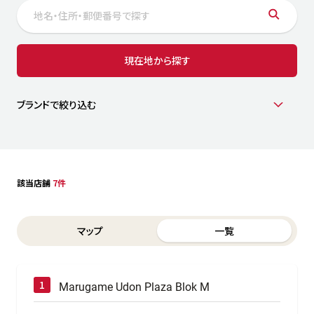
サステナビリティ
人
労
サプ
ブランド
店舗検索
現在地から探す
社
店舗一覧
採用情報
よくある質問・お問い合わせ
ブランドで絞り込む
日本語
English
简体中文
該当店舗
7件
Switch between List and Map view for search results
マップ
一覧
Marugame Udon Plaza Blok M