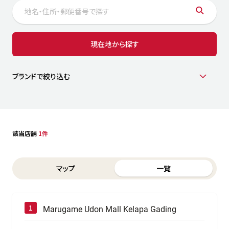
サステナビリティ
人
労
サプ
ブランド
店舗検索
現在地から探す
社
店舗一覧
採用情報
よくある質問・お問い合わせ
ブランドで絞り込む
日本語
English
简体中文
該当店舗
1件
Switch between List and Map view for search results
マップ
一覧
Marugame Udon Mall Kelapa Gading