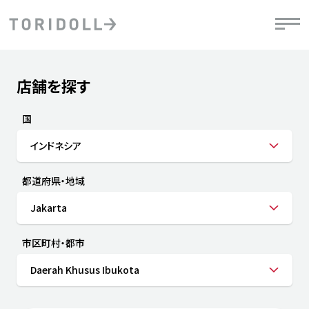
Skip to content
Return to Nav
店舗を探す
Submit a search.
PRニュース
中長期経営計画
ライブラリ
IRニュース
決
地
方針
ファイナンス戦略
トリドールのサステナビリティ
有
国
気
デジタルトランス
粟田社長が語る
財
インドネシア
資
会社情報
フォーメーション戦略
トリドールのサステナビリティ
決
エ
粟田社長が語るトリドールDX
都道府県・地域
ステークホルダーとの
月
自
経営理念
コミュニケーション
DXビジョン2028
チ
Jakarta
人
トリドールのDX ～これまでとこれから～
連
ニュース
商品
市区町村・都市
人
Daerah Khusus Ibukota
株主・投資家情報
ダ
働