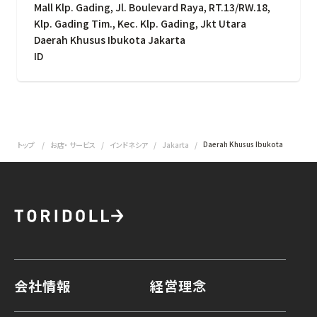
Mall Klp. Gading, Jl. Boulevard Raya, RT.13/RW.18,
Klp. Gading Tim., Kec. Klp. Gading, Jkt Utara
Daerah Khusus Ibukota Jakarta
ID
Daerah Khusus Ibukota
トップ
お店・ サービス
インドネシア
Jakarta
会社情報
経営理念