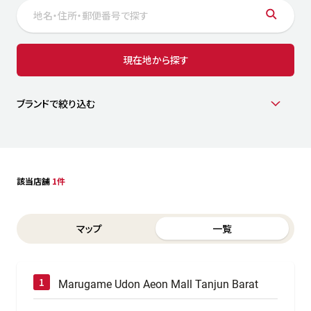
サステナビリティ
人
労
サプ
ブランド
店舗検索
現在地から探す
社
店舗一覧
採用情報
よくある質問・お問い合わせ
ブランドで絞り込む
日本語
English
简体中文
該当店舗
1件
Switch between List and Map view for search results
マップ
一覧
Marugame Udon Aeon Mall Tanjun Barat