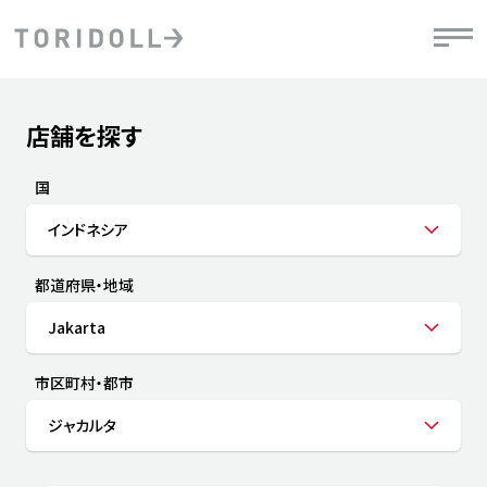
Skip to content
Return to Nav
店舗を探す
Submit a search.
PRニュース
中長期経営計画
ライブラリ
IRニュース
決
地
方針
ファイナンス戦略
トリドールのサステナビリティ
有
国
気
デジタルトランス
粟田社長が語る
財
インドネシア
資
会社情報
フォーメーション戦略
トリドールのサステナビリティ
決
エ
粟田社長が語るトリドールDX
都道府県・地域
ステークホルダーとの
月
自
経営理念
コミュニケーション
DXビジョン2028
チ
Jakarta
人
トリドールのDX ～これまでとこれから～
連
ニュース
商品
市区町村・都市
人
ジャカルタ
株主・投資家情報
ダ
働