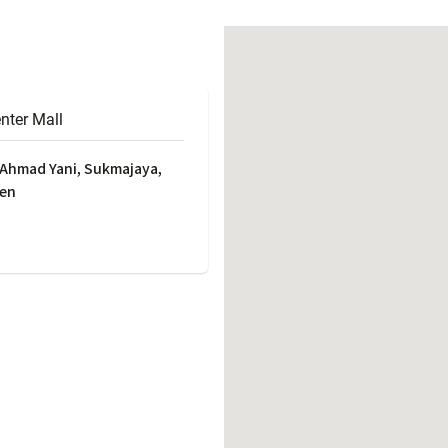
働きがいのある職場環境
ディス
人材基本データ
労働安全衛生への取り組み
サプライチェーンマネジメント
nter Mall
社会貢献活動
. Ahmad Yani, Sukmajaya,
ten