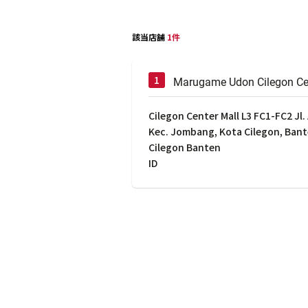
該当店舗
1件
Marugame Udon Cilegon Ce
Cilegon Center Mall L3 FC1-FC2 Jl
Kec. Jombang, Kota Cilegon, Ban
Cilegon Banten
ID