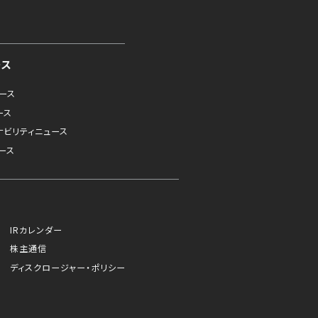
ース
ュース
ース
ナビリティニュース
ース
IRカレンダー
株主通信
ディスクロージャー・ポリシー