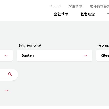
ブランド
採用情報
物件情報募
会社情報
経営理念
IRニュース
決算情報
地球とともに
サステナビリティニュース
株式
責任
方針・マネジメント体制
株式事
コーポ
リティ
有価証券報告書
都道府県・地域
市区町
気候変動への対応
株主総
コンプ
財務情報
Banten
Cile
資源循環に向けて
アナリ
リスク
リティ
決算レビュー
エネルギー使用量の削減
株式取
リスク
DX
月次売上高レポート
自然との共生
電子公
サステ
チャートジェネレータ
株主優
人と社会とともに
GRI
でとこれから～
連結財務諸表
免責事
商品・サービス
ESG
IRカ
人材の育成
外部
ダイバーシティの推進
株主