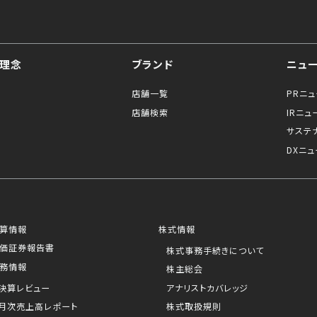
理念
ブランド
ニュ
店舗一覧
PRニ
店舗検索
IRニュ
サステ
DXニュ
算情報
株式情報
価証券報告書
株式事務手続きについて
務情報
株主総会
決算レビュー
アナリストカバレッジ
月次売上高レポート
株式取扱規則