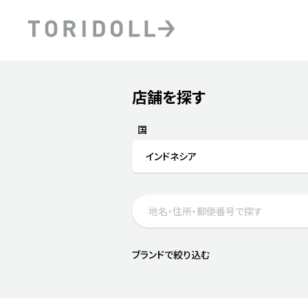
Skip to content
Return to Nav
店舗を探す
Submit a search.
PRニュース
中長期経営計画
ライブラリ
ファイナンス戦略
トリドールのサステナビ
国
デジタルトランス
粟田社長が語る
インドネシア
フォーメーション戦略
トリドールのサステナビ
粟田社長が語るトリドール
ステークホルダーとの
コミュニケーション
DXビジョン2028
トリドールのDX ～これま
ブランドで絞り込む