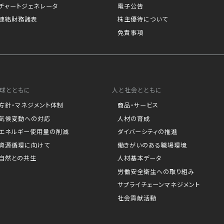
チャートジェネレータ
電子公告
連結財務諸表
株主優待について
免責事項
球とともに
人と社会とともに
方針・マネジメント体制
商品・サービス
気候変動への対応
人材の育成
エネルギー使用量の削減
ダイバーシティの推進
資源循環に向けて
働きがいのある職場環境
自然との共生
人材基本データ
労働安全衛生への取り組み
サプライチェーンマネジメント
社会貢献活動