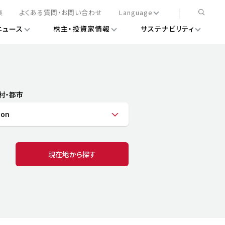
集
よくある質問・お問い合わせ
Language
ニュース
株主・投資家情報
サステナビリティ
日本語
English
簡体中文
情報
ある経営基盤の構築
DXニュース
務手続きについて
レート・ガバナンス
村・都市
会
ライアンス
gon
ストカバレッジ
マネジメント
扱規則
情報
告
ィナビリティデータ
現在地から探す
待について
スタンダード対照表
項
調査用インデックス
レンダー
評価
通信