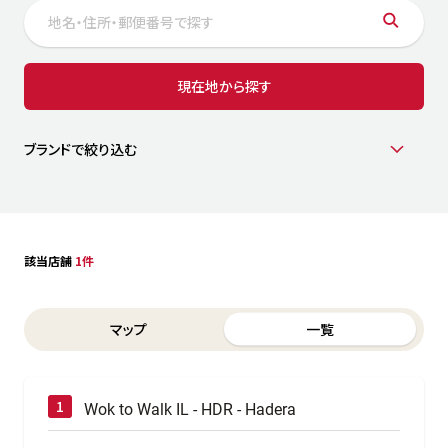
サステナビリティ
人
労
サプ
ブランド
店舗検索
現在地から探す
社
店舗一覧
採用情報
よくある質問・お問い合わせ
ブランドで絞り込む
日本語
English
简体中文
該当店舗
1件
Switch between List and Map view for search results
マップ
一覧
Wok to Walk IL - HDR - Hadera