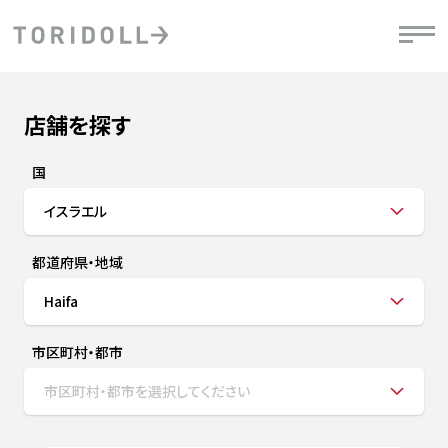
Skip to content
Return to Nav
店舗を探す
Submit a search.
PRニュース
中長期経営計画
ライブラリ
IRニュース
決
地
方針
ファイナンス戦略
トリドールのサステナビリティ
有
国
気
デジタルトランス
粟田社長が語る
財
イスラエル
資
会社情報
フォーメーション戦略
トリドールのサステナビリティ
決
エ
粟田社長が語るトリドールDX
都道府県・地域
ステークホルダーとの
月
自
経営理念
コミュニケーション
DXビジョン2028
チ
Haifa
人
トリドールのDX ～これまでとこれから～
連
ニュース
商品
市区町村・都市
人
市区町村・都市を選択してください
株主・投資家情報
ダ
働