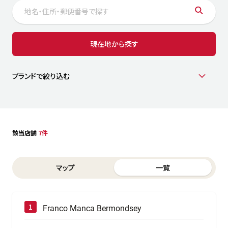
サステナビリティ
人
労
サプ
ブランド
店舗検索
現在地から探す
社
店舗一覧
採用情報
よくある質問・お問い合わせ
ブランドで絞り込む
日本語
English
简体中文
該当店舗
7件
Switch between List and Map view for search results
マップ
一覧
Franco Manca Bermondsey