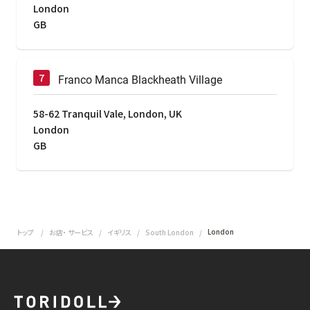
London
GB
Franco Manca Blackheath Village
58-62 Tranquil Vale, London, UK
London
GB
London
トップ
お店・ サービス
イギリス
South London