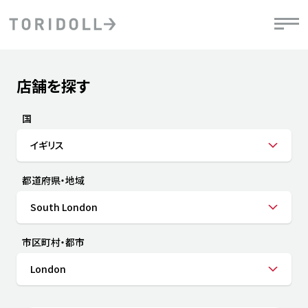
Skip to content
Return to Nav
店舗を探す
Submit a search.
PRニュース
中長期経営計画
ライブラリ
IRニュース
決
地
方針
ファイナンス戦略
トリドールのサステナビリティ
有
国
気
デジタルトランス
粟田社長が語る
財
イギリス
資
会社情報
フォーメーション戦略
トリドールのサステナビリティ
決
エ
粟田社長が語るトリドールDX
都道府県・地域
ステークホルダーとの
月
自
経営理念
コミュニケーション
DXビジョン2028
チ
South London
人
トリドールのDX ～これまでとこれから～
連
ニュース
商品
市区町村・都市
人
London
株主・投資家情報
ダ
働