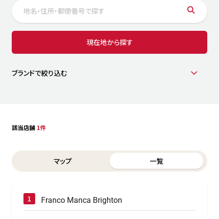
サステナビリティ
人
労
サプ
ブランド
店舗検索
現在地から探す
社
店舗一覧
採用情報
よくある質問・お問い合わせ
ブランドで絞り込む
日本語
English
简体中文
該当店舗
1件
Switch between List and Map view for search results
マップ
一覧
Franco Manca Brighton