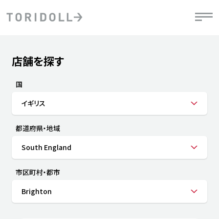
Skip to content
Return to Nav
店舗を探す
Submit a search.
PRニュース
中長期経営計画
ライブラリ
IRニュース
決
地
方針
ファイナンス戦略
トリドールのサステナビリティ
有
国
気
デジタルトランス
粟田社長が語る
財
イギリス
資
会社情報
フォーメーション戦略
トリドールのサステナビリティ
決
エ
粟田社長が語るトリドールDX
都道府県・地域
ステークホルダーとの
月
自
経営理念
コミュニケーション
DXビジョン2028
チ
South England
人
トリドールのDX ～これまでとこれから～
連
ニュース
商品
市区町村・都市
人
Brighton
株主・投資家情報
ダ
働