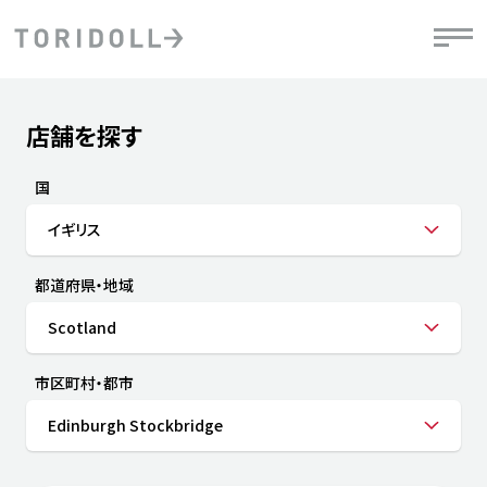
Skip to content
Return to Nav
店舗を探す
Submit a search.
PRニュース
中長期経営計画
ライブラリ
IRニュース
決
地
方針
ファイナンス戦略
トリドールのサステナビリティ
有
国
気
デジタルトランス
粟田社長が語る
財
イギリス
資
会社情報
フォーメーション戦略
トリドールのサステナビリティ
決
エ
粟田社長が語るトリドールDX
都道府県・地域
ステークホルダーとの
月
自
経営理念
コミュニケーション
DXビジョン2028
チ
Scotland
人
トリドールのDX ～これまでとこれから～
連
ニュース
商品
市区町村・都市
人
Edinburgh Stockbridge
株主・投資家情報
ダ
働