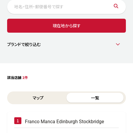
サステナビリティ
人
労
サプ
ブランド
店舗検索
現在地から探す
社
店舗一覧
採用情報
よくある質問・お問い合わせ
ブランドで絞り込む
日本語
English
简体中文
該当店舗
1件
Switch between List and Map view for search results
マップ
一覧
Franco Manca Edinburgh Stockbridge